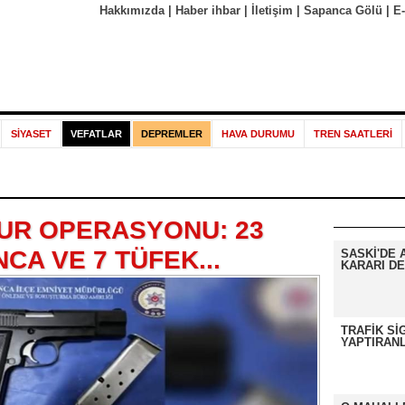
Hakkımızda
|
Haber ihbar
|
İletişim
|
Sapanca Gölü
|
E
SİYASET
VEFATLAR
DEPREMLER
HAVA DURUMU
TREN SAATLERİ
UR OPERASYONU: 23
CA VE 7 TÜFEK...
SASKİ'DE 
KARARI DE
TRAFİK Sİ
YAPTIRANL