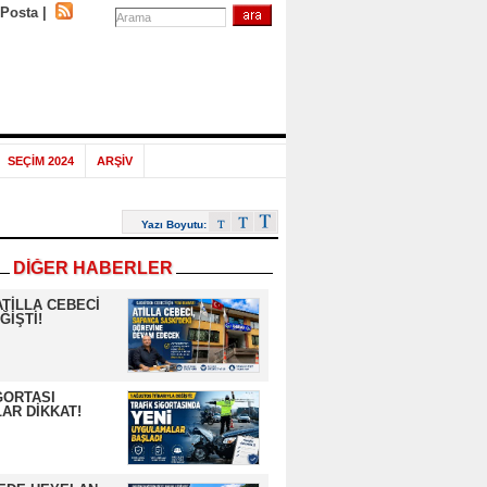
-Posta
|
SEÇİM 2024
ARŞİV
Yazı Boyutu:
DİĞER HABERLER
ATİLLA CEBECİ
ĞİŞTİ!
GORTASI
AR DİKKAT!