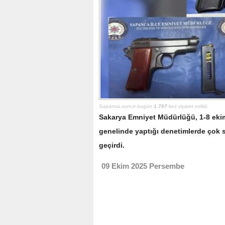
Sapanca.com.tr bugün
1.787
kez ziyaret edildi.
Sakarya Emniyet Müdürlüğü, 1-8 ekim 
genelinde yaptığı denetimlerde çok sa
geçirdi.
09 Ekim 2025 Persembe