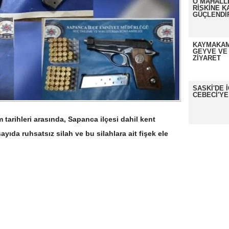
O MAHALL
RİSKİNE K
GÜÇLENDİ
KAYMAKAM
GEYVE VE
ZİYARET
SASKİ'DE 
CEBECİ'YE
tarihleri arasında, Sapanca ilçesi dahil kent
yıda ruhsatsız silah ve bu silahlara ait fişek ele