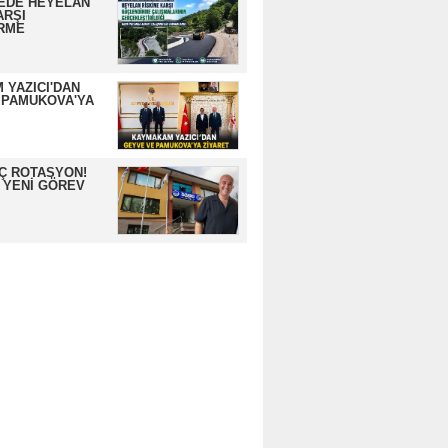
EDE HEYELAN
ARŞI
RME
 YAZICI'DAN
 PAMUKOVA'YA
İÇ ROTASYON!
 YENİ GÖREV