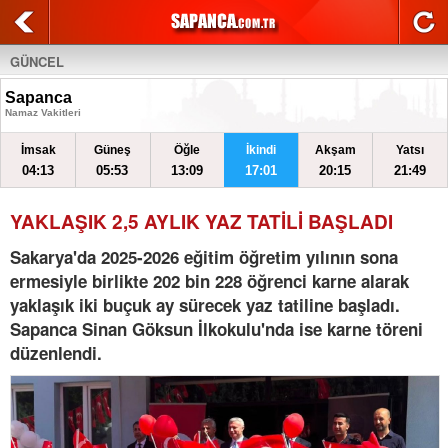
GÜNCEL
Sapanca
Namaz Vakitleri
İmsak
Güneş
Öğle
İkindi
Akşam
Yatsı
04:13
05:53
13:09
17:01
20:15
21:49
YAKLAŞIK 2,5 AYLIK YAZ TATİLİ BAŞLADI
Sakarya'da 2025-2026 eğitim öğretim yılının sona
ermesiyle birlikte 202 bin 228 öğrenci karne alarak
yaklaşık iki buçuk ay sürecek yaz tatiline başladı.
Sapanca Sinan Göksun İlkokulu'nda ise karne töreni
düzenlendi.