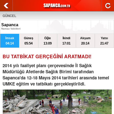
GÜNCEL
Sapanca
Namaz Vakitleri
İmsak
Güneş
Öğle
İkindi
Akşam
Yatsı
04:14
05:54
13:09
17:01
20:14
21:47
BU TATBİKAT GERÇEĞİNİ ARATMADI!
2014 yılı faaliyet planı çerçevesinde İl Sağlık
Müdürlüğü Afetlerde Sağlık Birimi tarafından
Sapanca'da 12-18 Mayıs 2014 tarihleri arasında temel
UMKE eğitim ve tatbikatı gerçekleştirildi.