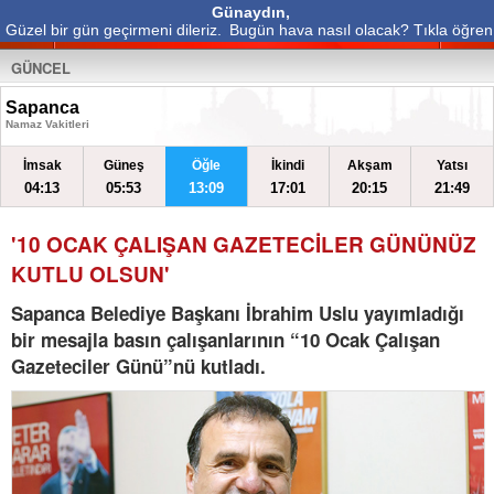
Günaydın,
Güzel bir gün geçirmeni dileriz.
Bugün hava nasıl olacak? Tıkla öğren
GÜNCEL
Sapanca
Namaz Vakitleri
İmsak
Güneş
Öğle
İkindi
Akşam
Yatsı
04:13
05:53
13:09
17:01
20:15
21:49
'10 OCAK ÇALIŞAN GAZETECİLER GÜNÜNÜZ
KUTLU OLSUN'
Sapanca Belediye Başkanı İbrahim Uslu yayımladığı
bir mesajla basın çalışanlarının “10 Ocak Çalışan
Gazeteciler Günü”nü kutladı.