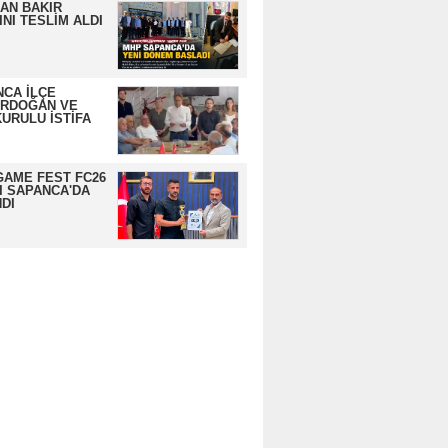
AN BAKIR
NI TESLİM ALDI
CA İLÇE
ERDOĞAN VE
URULU İSTİFA
GAME FEST FC26
I SAPANCA'DA
DI