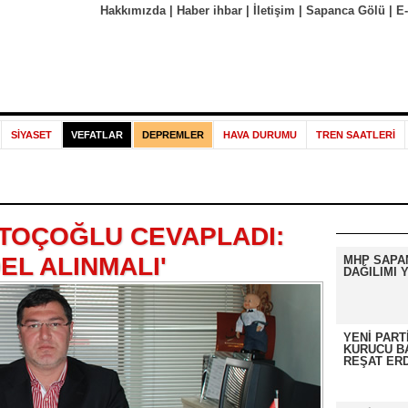
Hakkımızda
|
Haber ihbar
|
İletişim
|
Sapanca Gölü
|
E
SİYASET
VEFATLAR
DEPREMLER
HAVA DURUMU
TREN SAATLERİ
TOÇOĞLU CEVAPLADI:
EL ALINMALI'
MHP SAPA
DAĞILIMI Y
YENİ PART
KURUCU B
REŞAT ER