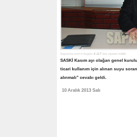
Sapanca.com.tr bugün
4.117
kez ziyaret edildi.
SASKİ Kasım ayı olağan genel kurulu
ticari kullanım için alınan suyu so
alınmalı” cevabı geldi.
10 Aralık 2013 Salı