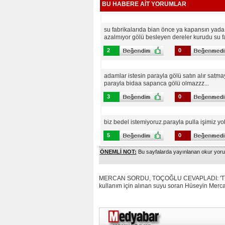
BU HABERE AİT YORUMLAR
su fabrikalarıda bian önce ya kapansın yada s
azalmıyor gölü besleyen dereler kurudu su fa
2
0
adamlar istesin parayla gölü satın alır satma
parayla bidaa sapanca gölü olmazzz...
3
0
biz bedel istemiyoruz.parayla pulla işimiz yo
5
0
ÖNEMLİ NOT:
Bu sayfalarda yayınlanan okur yoruml
MERCAN SORDU, TOÇOĞLU CEVAPLADI: 'TÜPRAŞ’
kullanım için alınan suyu soran Hüseyin Merca