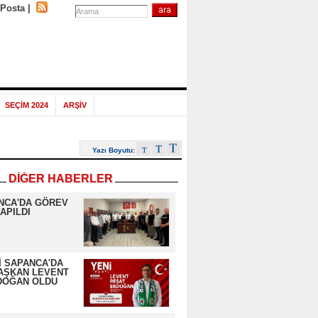
-Posta
|
SEÇİM 2024
ARŞİV
Yazı Boyutu:
DİĞER HABERLER
NCA'DA GÖREV
APILDI
İ SAPANCA'DA
AŞKAN LEVENT
DOĞAN OLDU