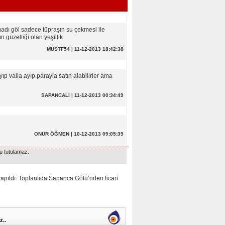
lmadı göl sadece tüpraşın su çekmesi ile
güzelliği olan yeşillik
MUSTF54 | 11-12-2013 18:42:38
p valla ayıp.parayla satın alabilirler ama
SAPANCALI | 11-12-2013 00:34:49
ONUR ÖĞMEN | 10-12-2013 09:05:39
u tutulamaz.
dı. Toplantıda Sapanca Gölü’nden ticari
z..