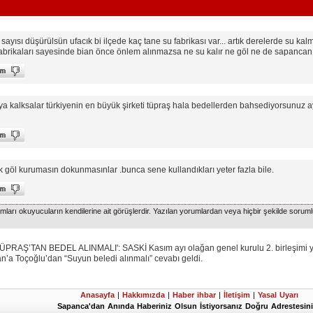
ayısı düşürülsün ufacık bi ilçede kaç tane su fabrikası var... artık derelerde su ka
brikaları sayesinde bian önce önlem alınmazsa ne su kalır ne göl ne de sapancanın 
ya kalksalar türkiyenin en büyük şirketi tüpraş hala bedellerden bahsediyorsunuz ayı
k göl kurumasın dokunmasınlar .bunca sene kullandıkları yeter fazla bile.
arı okuyucuların kendilerine ait görüşlerdir. Yazılan yorumlardan veya hiçbir şekilde soruml
TAN BEDEL ALINMALI': SASKİ Kasım ayı olağan genel kurulu 2. birleşimi yapıl
n’a Toçoğlu’dan “Suyun beledi alınmalı” cevabı geldi.
Anasayfa
|
Hakkımızda
|
Haber ihbar
|
İletişim
|
Yasal Uyarı
Sapanca'dan Anında Haberiniz Olsun İstiyorsanız Doğru Adrestesini