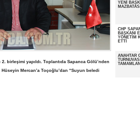
YENİ BAŞK
MAZBATASI
CHP SAPAN
BAŞKANI 
YÖNETİM K
ETTİ
ANAHTAR 
TURNUVAS
 2. birleşimi yapıldı. Toplantıda Sapanca Gölü’nden
TAMAMLAN
ran Hüseyin Mercan’a Toçoğlu’dan “Suyun beledi