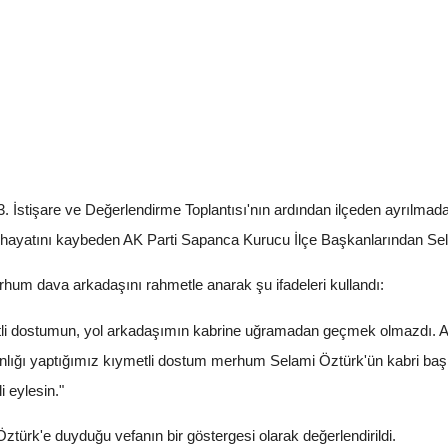
 İstişare ve Değerlendirme Toplantısı'nın ardından ilçeden ayrılmada
 hayatını kaybeden AK Parti Sapanca Kurucu İlçe Başkanlarından Selam
hum dava arkadaşını rahmetle anarak şu ifadeleri kullandı:
li dostumun, yol arkadaşımın kabrine uğramadan geçmek olmazdı. A
lığı yaptığımız kıymetli dostum merhum Selami Öztürk'ün kabri baş
 eylesin."
ztürk'e duyduğu vefanın bir göstergesi olarak değerlendirildi.