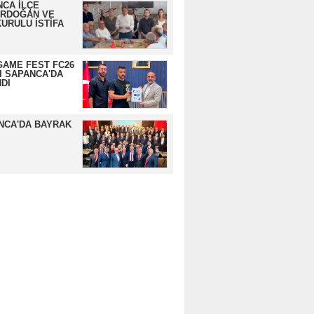
CA İLÇE
ERDOĞAN VE
URULU İSTİFA
GAME FEST FC26
I SAPANCA'DA
DI
NCA'DA BAYRAK