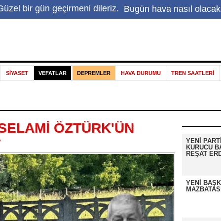
Hakkımızda
|
Haber ihbar
|
İletişim
|
Sapanca Gölü
|
E
üzel bir gün geçirmeni dileriz.
Bugün hava nasıl olacak
SİYASET
VEFATLAR
DEPREMLER
HAVA DURUMU
TREN SAATLERİ
SELAMİ ÖZTÜRK'ÜN
T
YENİ PART
KURUCU B
REŞAT ER
YENİ BAŞK
MAZBATASI