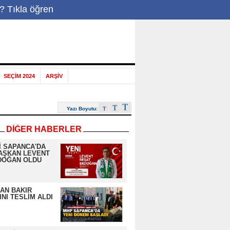
-Posta
|
? Tıkla öğren
SEÇİM 2024
ARŞİV
Yazı Boyutu:
DİĞER HABERLER
İ SAPANCA'DA
AŞKAN LEVENT
DOĞAN OLDU
AN BAKIR
NI TESLİM ALDI