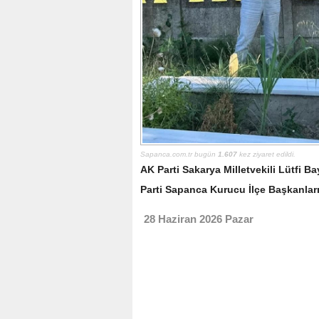
Sapanca.com.tr bugün
1.607
kez ziyaret edildi.
AK Parti Sakarya Milletvekili Lütfi B
Parti Sapanca Kurucu İlçe Başkanların
28 Haziran 2026 Pazar