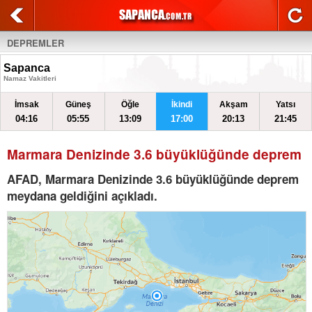
DEPREMLER
Sapanca
Namaz Vakitleri
İmsak
Güneş
Öğle
İkindi
Akşam
Yatsı
04:16
05:55
13:09
17:00
20:13
21:45
Marmara Denizinde 3.6 büyüklüğünde deprem
AFAD, Marmara Denizinde 3.6 büyüklüğünde deprem
meydana geldiğini açıkladı.