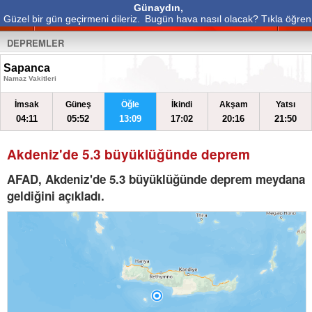
Günaydın,
Güzel bir gün geçirmeni dileriz.
Bugün hava nasıl olacak? Tıkla öğren
DEPREMLER
Sapanca
Namaz Vakitleri
İmsak
Güneş
Öğle
İkindi
Akşam
Yatsı
04:11
05:52
13:09
17:02
20:16
21:50
Akdeniz'de 5.3 büyüklüğünde deprem
AFAD, Akdeniz'de 5.3 büyüklüğünde deprem meydana
geldiğini açıkladı.