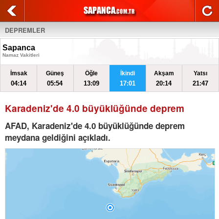
DEPREMLER
Sapanca
Namaz Vakitleri
İmsak
Güneş
Öğle
İkindi
Akşam
Yatsı
04:14
05:54
13:09
17:01
20:14
21:47
Karadeniz'de 4.0 büyüklüğünde deprem
AFAD, Karadeniz'de 4.0 büyüklüğünde deprem
meydana geldiğini açıkladı.