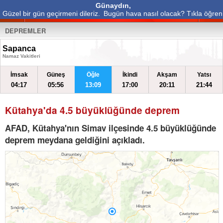
Günaydın,
Güzel bir gün geçirmeni dileriz.
Bugün hava nasıl olacak? Tıkla öğren
DEPREMLER
Sapanca
Namaz Vakitleri
İmsak
Güneş
Öğle
İkindi
Akşam
Yatsı
04:17
05:56
13:09
17:00
20:11
21:44
Kütahya'da 4.5 büyüklüğünde deprem
AFAD, Kütahya'nın Simav ilçesinde 4.5 büyüklüğünde
deprem meydana geldiğini açıkladı.