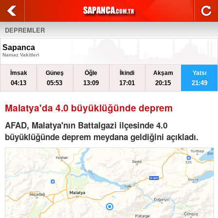
DEPREMLER
Sapanca
Namaz Vakitleri
İmsak
Güneş
Öğle
İkindi
Akşam
Yatsı
04:13
05:53
13:09
17:01
20:15
21:49
Malatya'da 4.0 büyüklüğünde deprem
AFAD, Malatya'nın Battalgazi ilçesinde 4.0
büyüklüğünde deprem meydana geldiğini açıkladı.