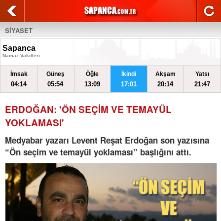
SİYASET
Sapanca
Namaz Vakitleri
İmsak
Güneş
Öğle
İkindi
Akşam
Yatsı
04:14
05:54
13:09
17:01
20:14
21:47
ERDOĞAN: 'ÖN SEÇİM VE TEMAYÜL
YOKLAMASI'
Medyabar yazarı Levent Reşat Erdoğan son yazısına
“Ön seçim ve temayül yoklaması” başlığını attı.