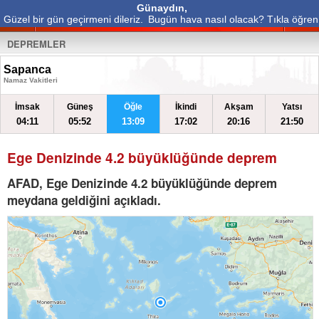
Günaydın,
Güzel bir gün geçirmeni dileriz.
Bugün hava nasıl olacak? Tıkla öğren
DEPREMLER
Sapanca
Namaz Vakitleri
İmsak
Güneş
Öğle
İkindi
Akşam
Yatsı
04:11
05:52
13:09
17:02
20:16
21:50
Ege Denizinde 4.2 büyüklüğünde deprem
AFAD, Ege Denizinde 4.2 büyüklüğünde deprem
meydana geldiğini açıkladı.