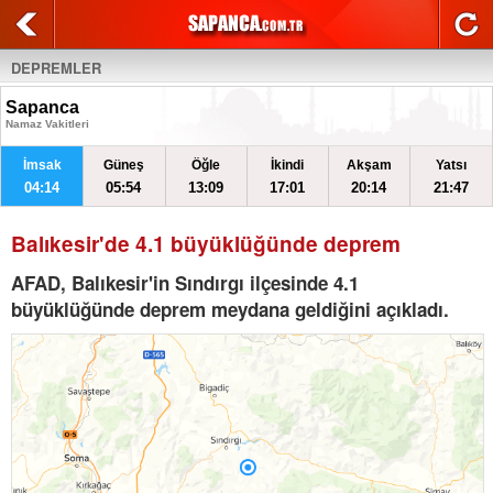
DEPREMLER
Sapanca
Namaz Vakitleri
İmsak
Güneş
Öğle
İkindi
Akşam
Yatsı
04:14
05:54
13:09
17:01
20:14
21:47
Balıkesir'de 4.1 büyüklüğünde deprem
AFAD, Balıkesir'in Sındırgı ilçesinde 4.1
büyüklüğünde deprem meydana geldiğini açıkladı.