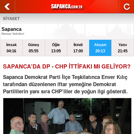
SİYASET
Sapanca
Namaz Vakitleri
İmsak
Güneş
Öğle
İkindi
Akşam
Yatsı
04:16
05:55
13:09
17:00
20:13
21:45
SAPANCA'DA DP - CHP İTTİFAKI MI GELİYOR?
Sapanca Demokrat Parti İlçe Teşkilatınca Enver Kılıç
tarafından düzenlenen iftar yemeğine Demokrat
Partililerin yanı sıra CHP’liler de yoğun ilgi gösterdi.