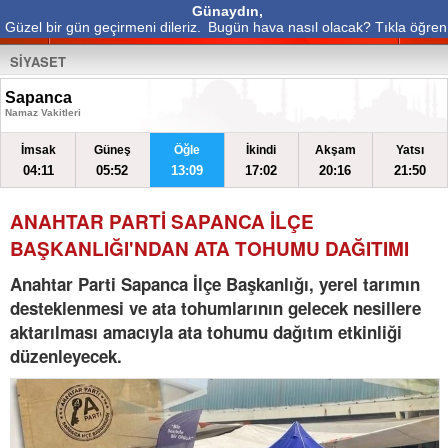
Günaydın,
Güzel bir gün geçirmeni dileriz.
Bugün hava nasıl olacak? Tıkla öğren
SİYASET
Sapanca
Namaz Vakitleri
İmsak
Güneş
Öğle
İkindi
Akşam
Yatsı
04:11
05:52
13:09
17:02
20:16
21:50
ANAHTAR PARTİ SAPANCA İLÇE
BAŞKANLIĞI'NDAN ATA TOHUMU DAĞITIMI
Anahtar Parti Sapanca İlçe Başkanlığı, yerel tarımın
desteklenmesi ve ata tohumlarının gelecek nesillere
aktarılması amacıyla ata tohumu dağıtım etkinliği
düzenleyecek.