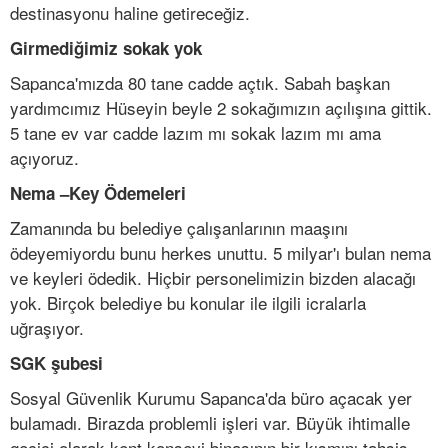
destinasyonu haline getireceğiz.
Girmediğimiz sokak yok
Sapanca'mızda 80 tane cadde açtık. Sabah başkan
yardımcımız Hüseyin beyle 2 sokağımızın açılışına gittik.
5 tane ev var cadde lazım mı sokak lazım mı ama
açıyoruz.
Nema –Key Ödemeleri
Zamanında bu belediye çalışanlarının maaşını
ödeyemiyordu bunu herkes unuttu. 5 milyar'ı bulan nema
ve keyleri ödedik. Hiçbir personelimizin bizden alacağı
yok. Birçok belediye bu konular ile ilgili icralarla
uğraşıyor.
SGK şubesi
Sosyal Güvenlik Kurumu Sapanca'da büro açacak yer
bulamadı. Birazda problemli işleri var. Büyük ihtimalle
geçici olarak kent konseyi binasının bir kısmını tahsis