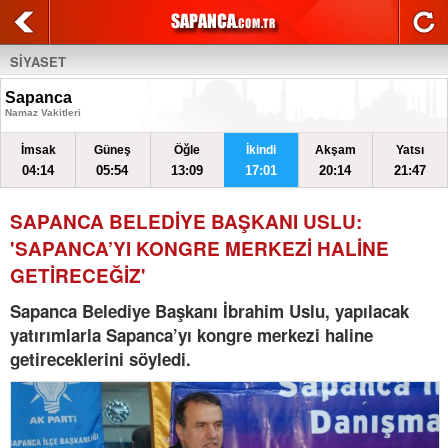
SİYASET
Sapanca
Namaz Vakitleri
İmsak
Güneş
Öğle
İkindi
Akşam
Yatsı
04:14
05:54
13:09
17:01
20:14
21:47
SAPANCA BELEDİYE BAŞKANI USLU:
'SAPANCA’YI KONGRE MERKEZİ HALİNE
GETİRECEĞİZ'
Sapanca Belediye Başkanı İbrahim Uslu, yapılacak
yatırımlarla Sapanca’yı kongre merkezi haline
getireceklerini söyledi.