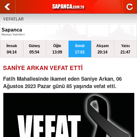
VEFATLAR
Sapanca
Namaz Vakitleri
İmsak
Güneş
Öğle
İkindi
Akşam
Yatsı
04:14
05:54
13:09
17:01
20:14
21:47
SANİYE ARKAN VEFAT ETTİ
Fatih Mahallesinde ikamet eden Saniye Arkan, 06
Ağustos 2023 Pazar günü 85 yaşında vefat etti.