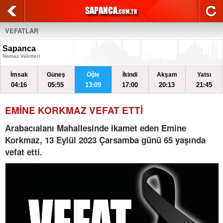
VEFATLAR
Sapanca
Namaz Vakitleri
İmsak
Güneş
Öğle
İkindi
Akşam
Yatsı
04:16
05:55
13:09
17:00
20:13
21:45
EMİNE KORKMAZ VEFAT ETTİ
Arabacıalanı Mahallesinde ikamet eden Emine
Korkmaz, 13 Eylül 2023 Çarsamba günü 65 yaşında
vefat etti.