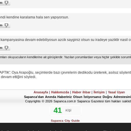
ndi kendine karalama hala sen yapıyorsun.
 kampanyasina devam edebiliyosun azcik sayginiz olsun su iradeye yaziktir nasil ok
arı okuyucuların kendilerine ait görüşlerdir. Yazılan yorumlardan veya hiçbir şekilde soruml
 Oya Arapoğlu, seçimlerde bazı çevrelerin dedikodu üreterek, asılsız söylenti 
 devam ettiğini söyledi.
Anasayfa
|
Hakkımızda
|
Haber ihbar
|
İletişim
|
Yasal Uyarı
Sapanca'dan Anında Haberiniz Olsun İstiyorsanız Doğru Adrestesini
Copyrights © 2026 Sapanca.com.tr Sapanca Gazetesi tüm hakları saklıdı
Sapanca City Guide
2019 Sapanca Seçim Sonuçları
D'Hondt Meclis Üye Dağılımı Hesaplama Aracı