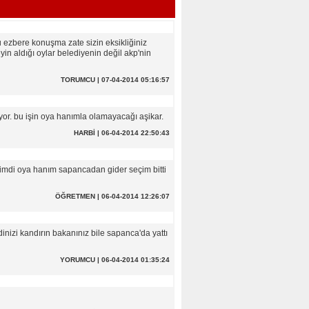
ku ezbere konuşma zate sizin eksikliğiniz
n aldığı oylar belediyenin değil akp'nin
TORUMCU | 07-04-2014 05:16:57
or. bu işin oya hanımla olamayacağı aşikar.
HARBİ | 06-04-2014 22:50:43
şimdi oya hanım sapancadan gider seçim bitti
ÖĞRETMEN | 06-04-2014 12:26:07
inizi kandırın bakanınız bile sapanca'da yattı
YORUMCU | 06-04-2014 01:35:24