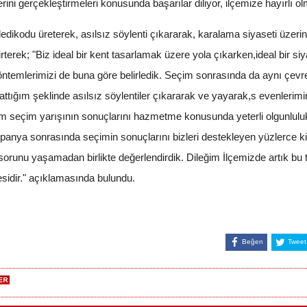
erini gerçekleştirmeleri konusunda başarılar diliyor, ilçemize hayırlı 
edikodu üreterek, asılsız söylenti çıkararak, karalama siyaseti üzerin
terek; "Biz ideal bir kent tasarlamak üzere yola çıkarken,ideal bir siya
öntemlerimizi de buna göre belirledik. Seçim sonrasında da aynı çevrel
tığım şeklinde asılsız söylentiler çıkararak ve yayarak,s evenlerimi
m seçim yarışının sonuçlarını hazmetme konusunda yeterli olgunlulu
panya sonrasında seçimin sonuçlarını bizleri destekleyen yüzlerce 
 sorunu yaşamadan birlikte değerlendirdik. Dileğim İlçemizde artık bu t
mesidir." açıklamasında bulundu.
Beğen
Tweet