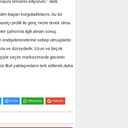
olmasını temenni ediyorum." dedi.
den başarı kurguladıklarını, bu tür
setçi profili ile genç nesle örnek olma
er şahsımla ilgili alınan sonuç
n endişelenmelerine sebep olmuşlardır.
kta ve düzeydedir. Uzun ve birçok
kişiyle seçim merkezimizde gecenin
ür ilkel yaklaşımların terk edilerek,daha
E-mail
WhatsApp
Haberler