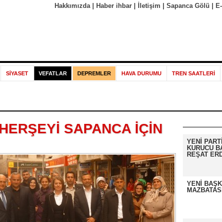
Hakkımızda
|
Haber ihbar
|
İletişim
|
Sapanca Gölü
|
E
SİYASET
VEFATLAR
DEPREMLER
HAVA DURUMU
TREN SAATLERİ
HERŞEYİ SAPANCA İÇİN
YENİ PART
KURUCU B
REŞAT ER
YENİ BAŞK
MAZBATASI