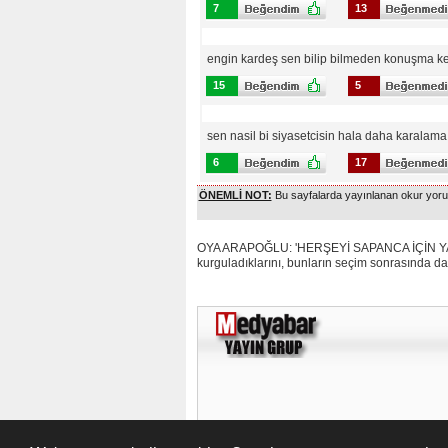
7
13
engin kardeş sen bilip bilmeden konuşma ke
15
5
sen nasil bi siyasetcisin hala daha karalama
6
17
ÖNEMLİ NOT:
Bu sayfalarda yayınlanan okur yoruml
OYA ARAPOĞLU: 'HERŞEYİ SAPANCA İÇİN YAPTIK':
kurguladıklarını, bunların seçim sonrasında da