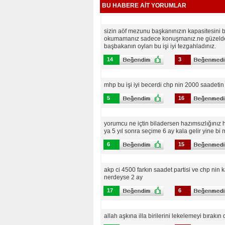
BU HABERE AİT YORUMLAR
sizin aöf mezunu başkanınızın kapasitesini bi
okumamanız sadece konuşmanız.ne güzelde tes
başbakanın oyları bu işi iyi tezgahladınız.
14
3
mhp bu işi iyi becerdi chp nin 2000 saadeti
5
16
yorumcu ne içtin biladersen hazımsızlığınız
ya 5 yıl sonra seçime 6 ay kala gelir yine bi
6
15
akp ci 4500 farkın saadet partisi ve chp nin 
nerdeyse 2 ay
17
6
allah aşkına illa birilerini lekelemeyi bırakı