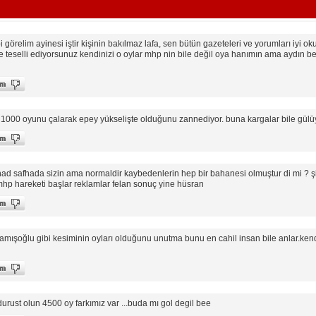
 görelim ayinesi iştir kişinin bakılmaz lafa, sen bütün gazeteleri ve yorumları iyi o
elli ediyorsunuz kendinizi o oylar mhp nin bile değil oya hanımın ama aydın beyi
n 1000 oyunu çalarak epey yükselişte olduğunu zannediyor. buna kargalar bile gülüy
 had safhada sizin ama normaldir kaybedenlerin hep bir bahanesi olmuştur di mi ? 
 mhp hareketi başlar reklamlar felan sonuç yine hüsran
kamışoğlu gibi kesiminin oyları olduğunu unutma bunu en cahil insan bile anlar.kend
n durust olun 4500 oy farkımız var ...buda mı gol degil bee