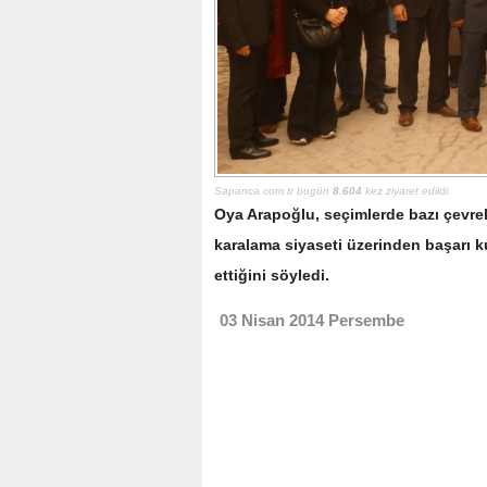
Sapanca.com.tr bugün
8.604
kez ziyaret edildi.
Oya Arapoğlu, seçimlerde bazı çevrele
karalama siyaseti üzerinden başarı k
ettiğini söyledi.
03 Nisan 2014 Persembe