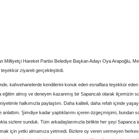
n Milliyetçi Hareket Partisi Belediye Başkan Adayı Oya Arapoğlu, Mecl
a teşekkür ziyareti gerçekleştirdi.
nde, kahvehanelerde kendilerini konuk eden esnaflara teşekkür ede
ğitim almış ve deneyim kazanmış bir Sapancalı olarak ilçemizin sorun
iyetimle halkımızla paylaştım. Daha kaliteli, daha refah içinde yaşaya
e anlattım. Şimdiye kadar yaptıklarımı içeren özgeçmişimi, bundan s
çıkta sizlere sunduk. Tüm arkadaşlarımızla birlikte her şeyi Sapanca i
 olmak için yetki almamıza yetmedi. Bizlere oy veren vermeyen herkes