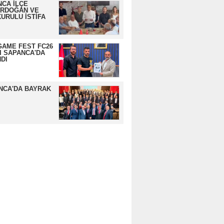
CA İLÇE
ERDOĞAN VE
URULU İSTİFA
GAME FEST FC26
I SAPANCA'DA
DI
NCA'DA BAYRAK