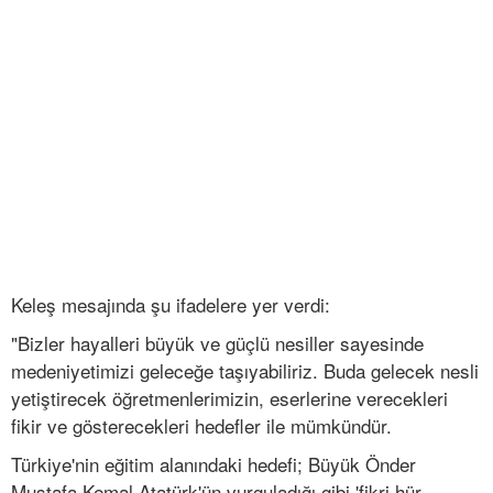
Keleş mesajında şu ifadelere yer verdi:
"Bizler hayalleri büyük ve güçlü nesiller sayesinde
medeniyetimizi geleceğe taşıyabiliriz. Buda gelecek nesli
yetiştirecek öğretmenlerimizin, eserlerine verecekleri
fikir ve gösterecekleri hedefler ile mümkündür.
Türkiye'nin eğitim alanındaki hedefi; Büyük Önder
Mustafa Kemal Atatürk'ün vurguladığı gibi 'fikri hür