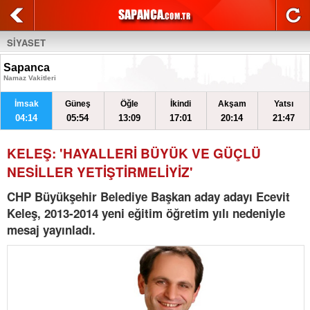
SİYASET
Sapanca
Namaz Vakitleri
İmsak
Güneş
Öğle
İkindi
Akşam
Yatsı
04:14
05:54
13:09
17:01
20:14
21:47
KELEŞ: 'HAYALLERİ BÜYÜK VE GÜÇLÜ
NESİLLER YETİŞTİRMELİYİZ'
CHP Büyükşehir Belediye Başkan aday adayı Ecevit
Keleş, 2013-2014 yeni eğitim öğretim yılı nedeniyle
mesaj yayınladı.