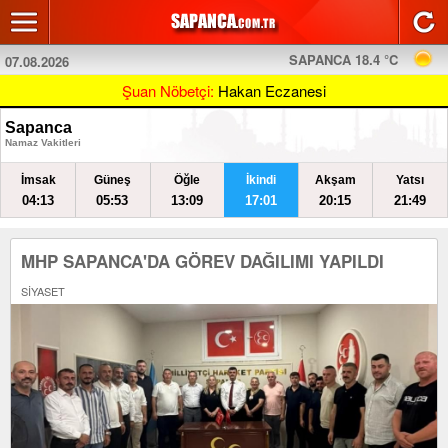
SAPANCA 18.4 °C
07.08.2026
Şuan Nöbetçi:
Hakan Eczanesi
Sapanca
Namaz Vakitleri
İmsak
Güneş
Öğle
İkindi
Akşam
Yatsı
04:13
05:53
13:09
17:01
20:15
21:49
MHP SAPANCA'DA GÖREV DAĞILIMI YAPILDI
SİYASET