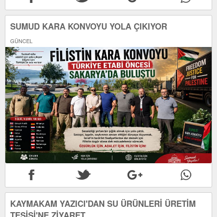
SUMUD KARA KONVOYU YOLA ÇIKIYOR
GÜNCEL
KAYMAKAM YAZICI'DAN SU ÜRÜNLERİ ÜRETİM
TESİSİ'NE ZİYARET