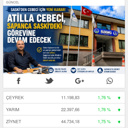
GÜNCEL
ÇEYREK
11.198,83
1,76 %
YARIM
22.397,66
1,76 %
ZİYNET
44.734,18
1,75 %