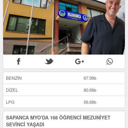
BENZİN
67.99₺
DİZEL
80.68₺
LPG
56.68₺
SAPANCA MYO'DA 168 ÖĞRENCİ MEZUNİYET
SEVİNCİ YAŞADI