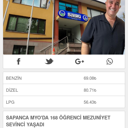
BENZİN
69.08₺
DİZEL
80.71₺
LPG
56.43₺
SAPANCA MYO'DA 168 ÖĞRENCİ MEZUNİYET
SEVİNCİ YAŞADI