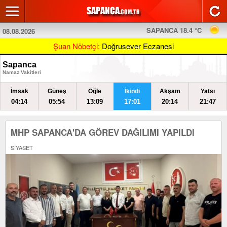
SAPANCA 18.4 °C
08.08.2026
Şuan Nöbetçi:
Doğrusever Eczanesi
Sapanca
Namaz Vakitleri
İmsak
Güneş
Öğle
İkindi
Akşam
Yatsı
04:14
05:54
13:09
17:01
20:14
21:47
MHP SAPANCA'DA GÖREV DAĞILIMI YAPILDI
SİYASET