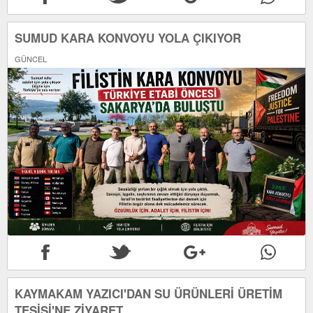
SUMUD KARA KONVOYU YOLA ÇIKIYOR
GÜNCEL
KAYMAKAM YAZICI'DAN SU ÜRÜNLERİ ÜRETİM
TESİSİ'NE ZİYARET