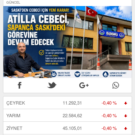
GÜNCEL
ÇEYREK
11.292,31
-0,40 %
YARIM
22.584,62
-0,40 %
ZİYNET
45.105,01
-0,40 %