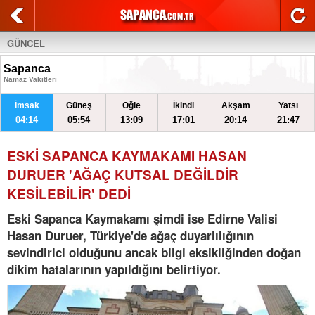
GÜNCEL
Sapanca
Namaz Vakitleri
İmsak
Güneş
Öğle
İkindi
Akşam
Yatsı
04:14
05:54
13:09
17:01
20:14
21:47
ESKİ SAPANCA KAYMAKAMI HASAN
DURUER 'AĞAÇ KUTSAL DEĞİLDİR
KESİLEBİLİR' DEDİ
Eski Sapanca Kaymakamı şimdi ise Edirne Valisi
Hasan Duruer, Türkiye'de ağaç duyarlılığının
sevindirici olduğunu ancak bilgi eksikliğinden doğan
dikim hatalarının yapıldığını belirtiyor.