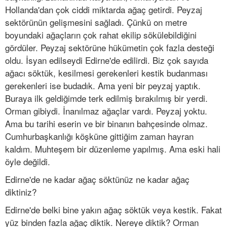
Hollanda'dan çok ciddi miktarda ağaç getirdi. Peyzaj
sektörünün gelişmesini sağladı. Çünkü on metre
boyundaki ağaçların çok rahat ekilip sökülebildiğini
gördüler. Peyzaj sektörüne hükümetin çok fazla desteği
oldu. İsyan edilseydi Edirne'de edilirdi. Biz çok sayıda
ağacı söktük, kesilmesi gerekenleri kestik budanması
gerekenleri ise budadık. Ama yeni bir peyzaj yaptık.
Buraya ilk geldiğimde terk edilmiş bırakılmış bir yerdi.
Orman gibiydi. İnanılmaz ağaçlar vardı. Peyzaj yoktu.
Ama bu tarihi eserin ve bir binanın bahçesinde olmaz.
Cumhurbaşkanlığı köşküne gittiğim zaman hayran
kaldım. Muhteşem bir düzenleme yapılmış. Ama eski hali
öyle değildi.
Edirne'de ne kadar ağaç söktünüz ne kadar ağaç
diktiniz?
Edirne'de belki bine yakın ağaç söktük veya kestik. Fakat
yüz binden fazla ağaç diktik. Nereye diktik? Orman