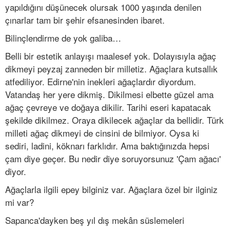
yapıldığını düşünecek olursak 1000 yaşında denilen
çınarlar tam bir şehir efsanesinden ibaret.
Bilinçlendirme de yok galiba…
Belli bir estetik anlayışı maalesef yok. Dolayısıyla ağaç
dikmeyi peyzaj zanneden bir milletiz. Ağaçlara kutsallık
atfediliyor. Edirne'nin inekleri ağaçlardır diyordum.
Vatandaş her yere dikmiş. Dikilmesi elbette güzel ama
ağaç çevreye ve doğaya dikilir. Tarihi eseri kapatacak
şekilde dikilmez. Oraya dikilecek ağaçlar da bellidir. Türk
milleti ağaç dikmeyi de cinsini de bilmiyor. Oysa ki
sediri, ladini, köknarı farklıdır. Ama baktığınızda hepsi
çam diye geçer. Bu nedir diye soruyorsunuz 'Çam ağacı'
diyor.
Ağaçlarla ilgili epey bilginiz var. Ağaçlara özel bir ilginiz
mi var?
Sapanca'dayken beş yıl dış mekân süslemeleri