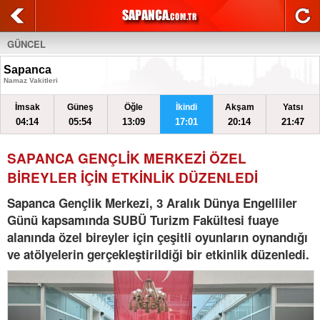
GÜNCEL
Sapanca
Namaz Vakitleri
İmsak
Güneş
Öğle
İkindi
Akşam
Yatsı
04:14
05:54
13:09
17:01
20:14
21:47
SAPANCA GENÇLİK MERKEZİ ÖZEL
BİREYLER İÇİN ETKİNLİK DÜZENLEDİ
Sapanca Gençlik Merkezi, 3 Aralık Dünya Engelliler
Günü kapsamında SUBÜ Turizm Fakültesi fuaye
alanında özel bireyler için çeşitli oyunların oynandığı
ve atölyelerin gerçekleştirildiği bir etkinlik düzenledi.