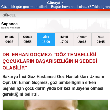
Günaydın,
Güzel bir gün geçirmeni dileriz.
Bugün hava nasıl olacak? Tıkla öğren
GÜNCEL
Sapanca
Namaz Vakitleri
İmsak
Güneş
Öğle
İkindi
Akşam
Yatsı
04:16
05:55
13:09
17:00
20:13
21:45
DR. ERHAN GÖÇMEZ: "GÖZ TEMBELLİĞİ
ÇOCUKLARIN BAŞARISIZLIĞININ SEBEBİ
OLABİLİR"
Sakarya İnci Göz Hastanesi Göz Hastalıkları Uzmanı
Opr. Dr. Erhan Göçmez, göz tembelliğinin erken
teşhisi için çocukların yılda bir kez muayene olması
gerektiğini belirtti.