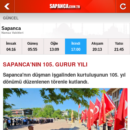
GÜNCEL
Sapanca
Namaz Vakitleri
İmsak
Güneş
Öğle
İkindi
Akşam
Yatsı
04:16
05:55
13:09
17:00
20:13
21:45
SAPANCA'NIN 105. GURUR YILI
Sapanca'nın düşman işgalinden kurtuluşunun 105. yıl
dönümü düzenlenen törenle kutlandı.