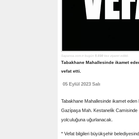
Sapanca.com.tr bugün
5.030
kez ziyaret edildi.
Tabakhane Mahallesinde ikamet eden 
vefat etti.
05 Eylül 2023 Salı
Tabakhane Mahallesinde ikamet eden D
Gazi̇paşa Mah. Kestaneli̇k Camisind
yolculuğuna uğurlanacak.
* Vefat bilgileri büyükşehir belediyesi