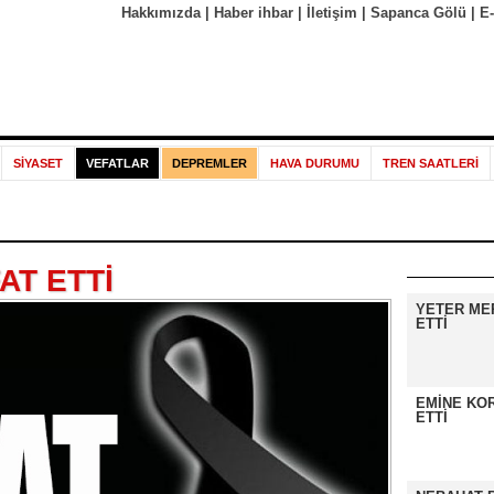
Hakkımızda
|
Haber ihbar
|
İletişim
|
Sapanca Gölü
|
E
SİYASET
VEFATLAR
DEPREMLER
HAVA DURUMU
TREN SAATLERİ
AT ETTİ
YETER ME
ETTİ
EMİNE KO
ETTİ