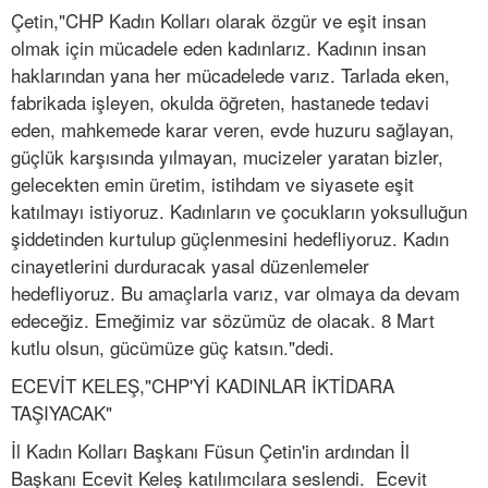
Çetin,"CHP Kadın Kolları olarak özgür ve eşit insan
olmak için mücadele eden kadınlarız. Kadının insan
haklarından yana her mücadelede varız. Tarlada eken,
fabrikada işleyen, okulda öğreten, hastanede tedavi
eden, mahkemede karar veren, evde huzuru sağlayan,
güçlük karşısında yılmayan, mucizeler yaratan bizler,
gelecekten emin üretim, istihdam ve siyasete eşit
katılmayı istiyoruz. Kadınların ve çocukların yoksulluğun
şiddetinden kurtulup güçlenmesini hedefliyoruz. Kadın
cinayetlerini durduracak yasal düzenlemeler
hedefliyoruz. Bu amaçlarla varız, var olmaya da devam
edeceğiz. Emeğimiz var sözümüz de olacak. 8 Mart
kutlu olsun, gücümüze güç katsın."dedi.
ECEVİT KELEŞ,"CHP'Yİ KADINLAR İKTİDARA
TAŞIYACAK"
İl Kadın Kolları Başkanı Füsun Çetin'in ardından İl
Başkanı Ecevit Keleş katılımcılara seslendi. Ecevit