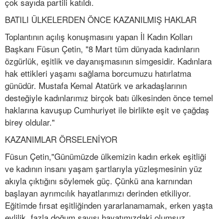
çok sayıda partili katıldı.
BATILI ÜLKELERDEN ÖNCE KAZANILMIŞ HAKLAR
Toplantının açılış konuşmasını yapan İl Kadın Kolları
Başkanı Füsun Çetin, "8 Mart tüm dünyada kadınların
özgürlük, eşitlik ve dayanışmasının simgesidir. Kadınlara
hak ettikleri yaşamı sağlama borcumuzu hatırlatma
günüdür. Mustafa Kemal Atatürk ve arkadaşlarının
desteğiyle kadınlarımız birçok batı ülkesinden önce temel
haklarına kavuşup Cumhuriyet ile birlikte eşit ve çağdaş
birey oldular."
KAZANIMLAR ÖRSELENİYOR
Füsun Çetin,"Günümüzde ülkemizin kadın erkek eşitliği
ve kadının insanı yaşam şartlarıyla yüzleşmesinin yüz
akıyla çıktığını söylemek güç. Çünkü ana karnından
başlayan ayrımcılık hayatlarımızı derinden etkiliyor.
Eğitimde fırsat eşitliğinden yararlanamamak, erken yaşta
evlilik, fazla doğum sayısı hayatımızdaki olumsuz