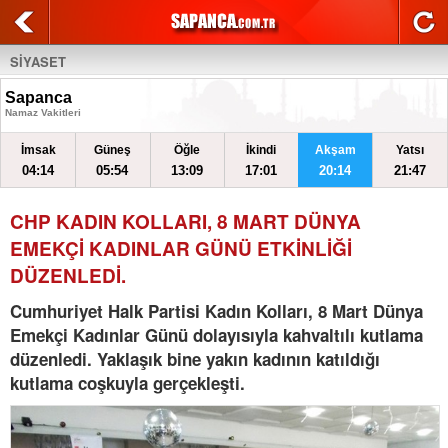
SİYASET
Sapanca
Namaz Vakitleri
İmsak
Güneş
Öğle
İkindi
Akşam
Yatsı
04:14
05:54
13:09
17:01
20:14
21:47
CHP KADIN KOLLARI, 8 MART DÜNYA
EMEKÇİ KADINLAR GÜNÜ ETKİNLİĞİ
DÜZENLEDİ.
Cumhuriyet Halk Partisi Kadın Kolları, 8 Mart Dünya
Emekçi Kadınlar Günü dolayısıyla kahvaltılı kutlama
düzenledi. Yaklaşık bine yakın kadının katıldığı
kutlama coşkuyla gerçekleşti.