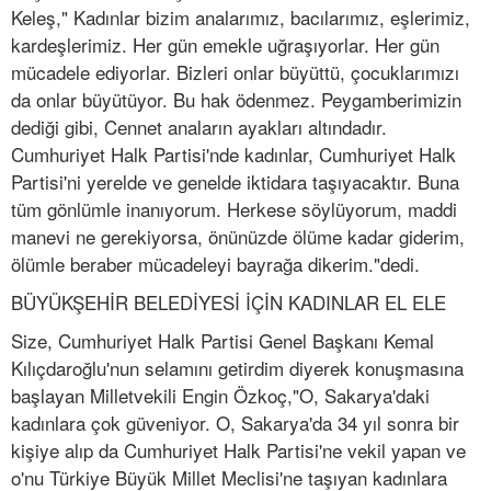
Keleş," Kadınlar bizim analarımız, bacılarımız, eşlerimiz,
kardeşlerimiz. Her gün emekle uğraşıyorlar. Her gün
mücadele ediyorlar. Bizleri onlar büyüttü, çocuklarımızı
da onlar büyütüyor. Bu hak ödenmez. Peygamberimizin
dediği gibi, Cennet anaların ayakları altındadır.
Cumhuriyet Halk Partisi'nde kadınlar, Cumhuriyet Halk
Partisi'ni yerelde ve genelde iktidara taşıyacaktır. Buna
tüm gönlümle inanıyorum. Herkese söylüyorum, maddi
manevi ne gerekiyorsa, önünüzde ölüme kadar giderim,
ölümle beraber mücadeleyi bayrağa dikerim."dedi.
BÜYÜKŞEHİR BELEDİYESİ İÇİN KADINLAR EL ELE
Size, Cumhuriyet Halk Partisi Genel Başkanı Kemal
Kılıçdaroğlu'nun selamını getirdim diyerek konuşmasına
başlayan Milletvekili Engin Özkoç,"O, Sakarya'daki
kadınlara çok güveniyor. O, Sakarya'da 34 yıl sonra bir
kişiye alıp da Cumhuriyet Halk Partisi'ne vekil yapan ve
o'nu Türkiye Büyük Millet Meclisi'ne taşıyan kadınlara