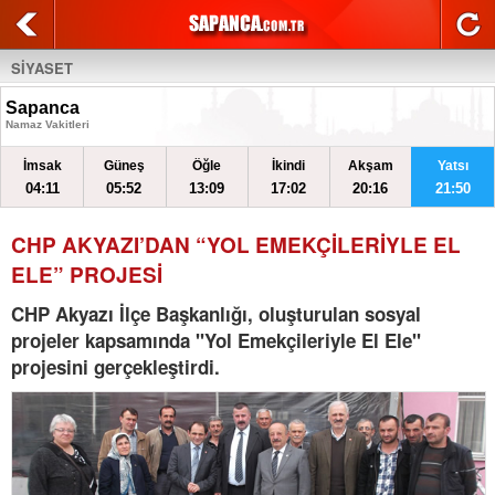
SİYASET
Sapanca
Namaz Vakitleri
İmsak
Güneş
Öğle
İkindi
Akşam
Yatsı
04:11
05:52
13:09
17:02
20:16
21:50
CHP AKYAZI’DAN “YOL EMEKÇİLERİYLE EL
ELE” PROJESİ
CHP Akyazı İlçe Başkanlığı, oluşturulan sosyal
projeler kapsamında "Yol Emekçileriyle El Ele"
projesini gerçekleştirdi.