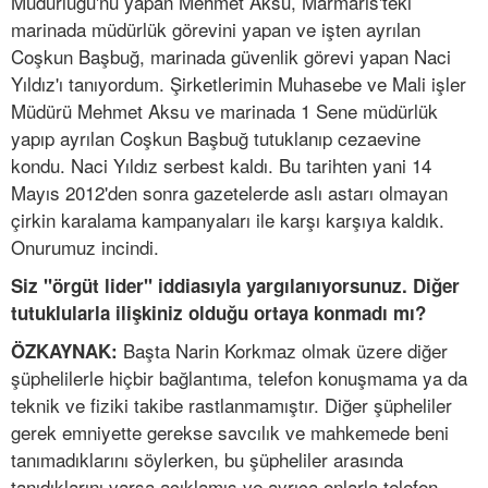
Müdürlüğü'nü yapan Mehmet Aksu, Marmaris'teki
marinada müdürlük görevini yapan ve işten ayrılan
Coşkun Başbuğ, marinada güvenlik görevi yapan Naci
Yıldız'ı tanıyordum. Şirketlerimin Muhasebe ve Mali işler
Müdürü Mehmet Aksu ve marinada 1 Sene müdürlük
yapıp ayrılan Coşkun Başbuğ tutuklanıp cezaevine
kondu. Naci Yıldız serbest kaldı. Bu tarihten yani 14
Mayıs 2012'den sonra gazetelerde aslı astarı olmayan
çirkin karalama kampanyaları ile karşı karşıya kaldık.
Onurumuz incindi.
Siz "örgüt lider" iddiasıyla yargılanıyorsunuz. Diğer
tutuklularla ilişkiniz olduğu ortaya konmadı mı?
Başta Narin Korkmaz olmak üzere diğer
ÖZKAYNAK:
şüphelilerle hiçbir bağlantıma, telefon konuşmama ya da
teknik ve fiziki takibe rastlanmamıştır. Diğer şüpheliler
gerek emniyette gerekse savcılık ve mahkemede beni
tanımadıklarını söylerken, bu şüpheliler arasında
tanıdıklarını varsa açıklamış ve ayrıca onlarla telefon