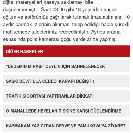
dijital materyalleri kasaya saklamayı bile
düşünememiştir. Saat 03:00 gibi 18 yaşından küçük
oğlum ve şoförümüz çağrılarak tutanak imzalatılmıştır. 10
aydır parmak izlerinin alınması talep edildiği halde sürekli
mahkemece taleplerimiz reddedilmiştir. Ayrıca arama
esnasında polis kamerası çoğu yerde arıza yapmış.
DİĞER HABERLER
''DEDEMİN MİRASI'' CEYLİN İÇİN SAHNELENECEK
SASKİ'DE ATİLLA CEBECİ KARARI DEĞİŞTİ!
TRAFİK SİGORTASI YAPTIRANLAR DİKKAT!
O MAHALLEDE HEYELAN RİSKİNE KARŞI GÜÇLENDİRME
KAYMAKAM YAZICI'DAN GEYVE VE PAMUKOVA'YA ZİYARET