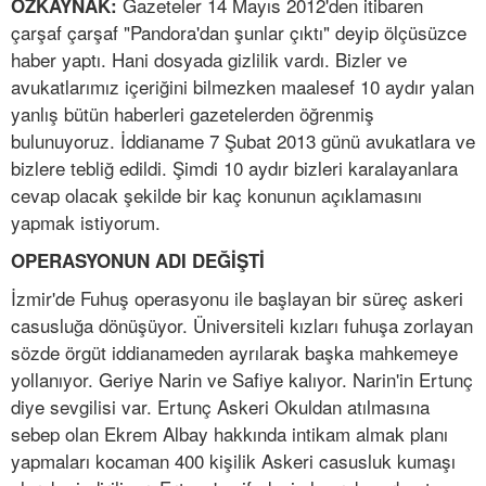
Gazeteler 14 Mayıs 2012'den itibaren
ÖZKAYNAK:
çarşaf çarşaf "Pandora'dan şunlar çıktı" deyip ölçüsüzce
haber yaptı. Hani dosyada gizlilik vardı. Bizler ve
avukatlarımız içeriğini bilmezken maalesef 10 aydır yalan
yanlış bütün haberleri gazetelerden öğrenmiş
bulunuyoruz. İddianame 7 Şubat 2013 günü avukatlara ve
bizlere tebliğ edildi. Şimdi 10 aydır bizleri karalayanlara
cevap olacak şekilde bir kaç konunun açıklamasını
yapmak istiyorum.
OPERASYONUN ADI DEĞİŞTİ
İzmir'de Fuhuş operasyonu ile başlayan bir süreç askeri
casusluğa dönüşüyor. Üniversiteli kızları fuhuşa zorlayan
sözde örgüt iddianameden ayrılarak başka mahkemeye
yollanıyor. Geriye Narin ve Safiye kalıyor. Narin'in Ertunç
diye sevgilisi var. Ertunç Askeri Okuldan atılmasına
sebep olan Ekrem Albay hakkında intikam almak planı
yapmaları kocaman 400 kişilik Askeri casusluk kumaşı