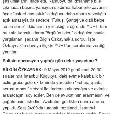
şaşkınlıklarını ifade etti. Kamuoyu da iddianame bile
çıkmadan basına yansıyan sızdırma haberlerle davanın
önce "askeri casusluk" olduğunu daha sonra savcılığın
açıklamasıyla da sadece "Fuhuş, Şantaj ve gizli belge
temin etme" iddialarının yer aldığını öğrendi. YURT, tüm
bu kafa karışıklıklarını "örgütün lideri" olduğuiddiasıyla
yargılanan işadamı Bilgin Özkaynak'a sordu. İşte
Özkaynak'ın davaya ilişkin YURT'un sorularına verdiği
yanıtlar:
Polisin operasyon yaptığı gün neler yaşadınız?
9 Mayıs 2012 günü saat 20:30
BİLGİN ÖZKAYNAK:
sıralarında İstanbul Küçükyalı'daki evime kalabalık bir
polis grubu gelerek İzmir'de yürütülen "Fuhuş, Şantaj
soruşturması" sebebi ile ifademin alınacağını ve evimin
aranacağını söylediler. Ben de avukatımın aranmasını ve
çağrılmasını istedim. Avukatım geldikten sonra arama
yapıldı. Saat 24:00'da tutanak imzalandı, İstanbul
Emniyet Müdürlüğü'ne götürdüler. Nezarete girdik. Ertesi