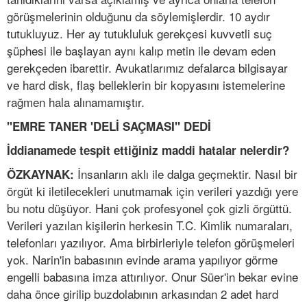
görüşmelerinin olduğunu da söylemişlerdir. 10 aydır
tutukluyuz. Her ay tutukluluk gerekçesi kuvvetli suç
şüphesi ile başlayan aynı kalıp metin ile devam eden
gerekçeden ibarettir. Avukatlarımız defalarca bilgisayar
ve hard disk, flaş belleklerin bir kopyasını istemelerine
rağmen hala alınamamıştır.
"EMRE TANER 'DELİ SAÇMASI" DEDİ
İddianamede tespit ettiğiniz maddi hatalar nelerdir?
İnsanların aklı ile dalga geçmektir. Nasıl bir
ÖZKAYNAK:
örgüt ki iletilecekleri unutmamak için verileri yazdığı yere
bu notu düşüyor. Hani çok profesyonel çok gizli örgüttü.
Verileri yazılan kişilerin herkesin T.C. Kimlik numaraları,
telefonları yazılıyor. Ama birbirleriyle telefon görüşmeleri
yok. Narin'in babasının evinde arama yapılıyor görme
engelli babasına imza attırılıyor. Onur Süer'in bekar evine
daha önce girilip buzdolabının arkasından 2 adet hard