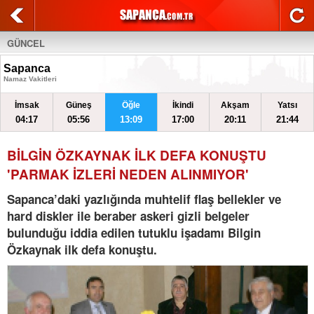
GÜNCEL
Sapanca
Namaz Vakitleri
İmsak
Güneş
Öğle
İkindi
Akşam
Yatsı
04:17
05:56
13:09
17:00
20:11
21:44
BİLGİN ÖZKAYNAK İLK DEFA KONUŞTU
'PARMAK İZLERİ NEDEN ALINMIYOR'
Sapanca’daki yazlığında muhtelif flaş bellekler ve
hard diskler ile beraber askeri gizli belgeler
bulunduğu iddia edilen tutuklu işadamı Bilgin
Özkaynak ilk defa konuştu.