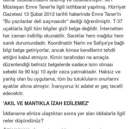
Müsteşarı Emre Taner'le ilgili istihbarat yapılmış. Hürriyet
Gazetesi 13 Şubat 2013 tarihli haberinde Emre Taner'in
"Bu yazılanlar deli saçmasıdır" dediği öğrenilmiştir. T-37
uçaklarla ilgili tüm bilgiler gizli belge değildir. İnternetten
her zaman indirilip okunabilir. Sanıklar hem mağdur hem
sanık durumundadır. Koordinatör Narin ve Safiye'ye bağlı
bilgi belge getiriyorlar, ancak kimse kendilerini tehdit
ettiğini kabul etmiyor. Kimin tarafından ne amaçla
düzenlendiği belirsiz belgelerde sadece isim olması
sebebi ile 90 kişi 10 aydır ceza yatmaktadır. Haksız ve
yanlış olan bu uygulama, tüm bu tutukluların onurlarını
ayaklar altına almıştır. İnanıyoruz ki adalet er geç tecelli
edecektir.
'AKIL VE MANTIKLA İZAH EDİLEMEZ'
İddianame elinize ulaştıktan sonra yer alan iddialarla ilgili
neler düşündünüz?