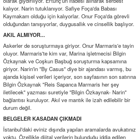
olarak giydiriliyor. Ertunç'un ifadesi alınarak serbest
kalıyor. Narin tutuklanıyor. Safiye Foça'da Babası
Kaymakam olduğu için kalıyorlar. Onur Foça'da görevli
olduğundan tanışıyorlar, duygusallık ve cinsellik başlıyor.
AKIL ALMIYOR...
Askerler de soruşturmaya giriyor. Onur Marmaris'e tayin
oluyor. Marmaris'te kim var, Marina işletmecisi Bilgin
Özkaynak ve Coşkun Başbuğ soruşturma kapsamına
giriyor. Narin'in "By Casus" diye bir ajandası varmış, bu
ajanda kişisel verileri içeriyor, son sayfasının son satırına
Bilgin Özkaynak "Reis Sapanca Marmaris her şey
iletilecek" yazması suretiyle "Bilgin Özkaynak- Narin"
bağlantısı kuruluyor. Akıl ve mantık ile izah edilebilir bir
durum değil.
BELGELER KASADAN ÇIKMADI
İstanbul'daki eviniz dışında yapılan aramalarda avukatınız
yoktu. Özellikle dijital verilerin bulunduğu iddia edilen