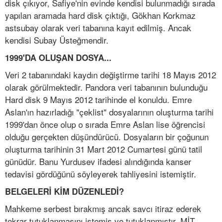
disk çıkıyor, Safiye'nin evinde kendisi bulunmadığı sırada
yapılan aramada hard disk çıktığı, Gökhan Korkmaz
astsubay olarak veri tabanına kayıt edilmiş. Ancak
kendisi Subay Üsteğmendir.
1999'DA OLUŞAN DOSYA...
Veri 2 tabanındaki kaydın değiştirme tarihi 18 Mayıs 2012
olarak görülmektedir. Pandora veri tabanının bulunduğu
Hard disk 9 Mayıs 2012 tarihinde el konuldu. Emre
Aslan'ın hazırladığı "çeklist" dosyalarının oluşturma tarihi
1999'dan önce olup o sırada Emre Aslan lise öğrencisi
olduğu gerçekten düşündürücü. Dosyaların bir çoğunun
oluşturma tarihinin 31 Mart 2012 Cumartesi günü tatil
günüdür. Banu Yurdusev ifadesi alındığında kanser
tedavisi gördüğünü söyleyerek tahliyesini istemiştir.
BELGELERİ KİM DÜZENLEDİ?
Mahkeme serbest bırakmış ancak savcı itiraz ederek
tekrar tutuklanmasını istemiş ve tutuklanmıştır. MİT