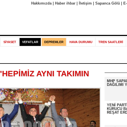
Hakkımızda
|
Haber ihbar
|
İletişim
|
Sapanca Gölü
|
E
SİYASET
VEFATLAR
DEPREMLER
HAVA DURUMU
TREN SAATLERİ
'HEPİMİZ AYNI TAKIMIN
MHP SAPA
DAĞILIMI Y
YENİ PART
KURUCU B
REŞAT ER