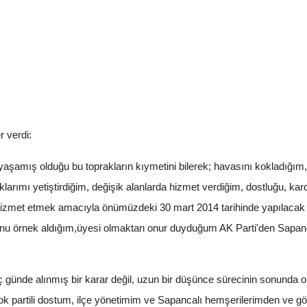
 verdi:
aşamış olduğu bu toprakların kıymetini bilerek; havasını kokladığım
larımı yetiştirdiğim, değişik alanlarda hizmet verdiğim, dostluğu, ka
zmet etmek amacıyla önümüzdeki 30 mart 2014 tarihinde yapılacak ol
onunu örnek aldığım,üyesi olmaktan onur duyduğum AK Parti'den Sapan
 günde alınmış bir karar değil, uzun bir düşünce sürecinin sonunda olg
rçok partili dostum, ilçe yönetimim ve Sapancalı hemşerilerimden ve 