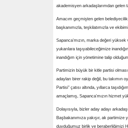
akademisyen arkadaşlarımdan gelen tal
Amacım geçmişten gelen belediyecilik
başkanımızla, teşkilatımızla ve ekibim
Sapanca'mızın, marka değeri yüksek ve
yukarılara taşıyabileceğimize inandığı
inandığım için yönetimine talip olduğu
Partimizin büyük bir kitle partisi olma
adayları birer rakip değil, bu takımın o
Partisi" çatısı altında, yıllarca taşıd
amaçlamış, Sapanca'mızın hizmet yükün
Dolayısıyla, bizler aday adayı arkadaşı
Başbakanımıza yakışır, ak partimize y
duyduğumuz birlik ve beraberliğimizi 