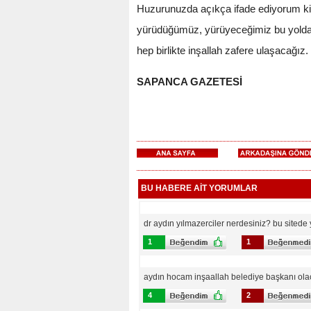
Huzurunuzda açıkça ifade ediyorum ki,
yürüdüğümüz, yürüyeceğimiz bu yolda y
hep birlikte inşallah zafere ulaşacağız.
SAPANCA GAZETESİ
BU HABERE AİT YORUMLAR
dr aydın yılmazerciler nerdesiniz? bu sitede y
1
1
aydın hocam inşaallah belediye başkanı olac
4
2