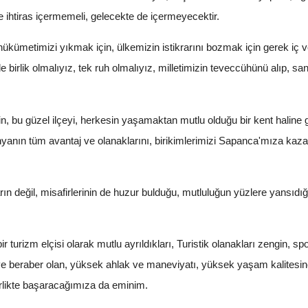
ve ihtiras içermemeli, gelecekte de içermeyecektir.
kümetimizi yıkmak için, ülkemizin istikrarını bozmak için gerek iç ve 
 birlik olmalıyız, tek ruh olmalıyız, milletimizin teveccühünü alıp, 
, bu güzel ilçeyi, herkesin yaşamaktan mutlu olduğu bir kent haline geti
nyanın tüm avantaj ve olanaklarını, birikimlerimizi Sapanca'mıza kaza
 değil, misafirlerinin de huzur bulduğu, mutluluğun yüzlere yansıdığı
 turizm elçisi olarak mutlu ayrıldıkları, Turistik olanakları zengin, spor 
ir ve beraber olan, yüksek ahlak ve maneviyatı, yüksek yaşam kalites
birlikte başaracağımıza da eminim.