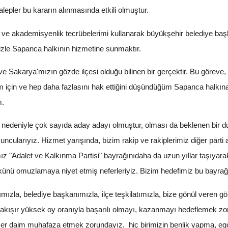
epler bu kararın alınmasında etkili olmuştur.
 ve akademisyenlik tecrübelerimi kullanarak büyükşehir belediye ba
izle Sapanca halkının hizmetine sunmaktır.
 Sakarya'mızın gözde ilçesi olduğu bilinen bir gerçektir. Bu göreve
m için ve hep daha fazlasını hak ettiğini düşündüğüm Sapanca halkına
m.
sı nedeniyle çok sayıda aday adayı olmuştur, olması da beklenen bir du
yuncularıyız. Hizmet yarışında, bizim rakip ve rakiplerimiz diğer parti 
ığımız "Adalet ve Kalkınma Partisi" bayrağınıdaha da uzun yıllar taşıy
ü omuzlamaya niyet etmiş neferleriyiz. Bizim hedefimiz bu bayrağı e
mızla, belediye başkanımızla, ilçe teşkilatımızla, bize gönül veren gö
akışır yüksek oy oranıyla başarılı olmayı, kazanmayı hedeflemek zo
Her daim muhafaza etmek zorundayız, hiç birimizin benlik yapma, ego