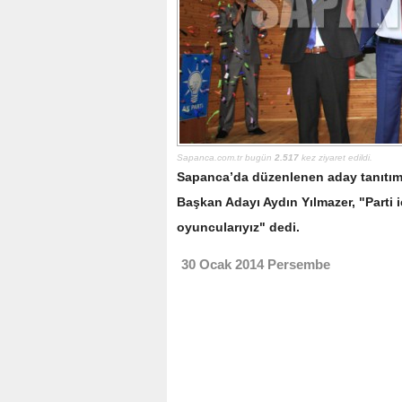
Sapanca.com.tr bugün
2.517
kez ziyaret edildi.
Sapanca’da düzenlenen aday tanıtım
Başkan Adayı Aydın Yılmazer, "Parti i
oyuncularıyız" dedi.
30 Ocak 2014 Persembe