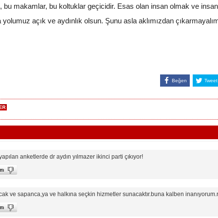
 bu makamlar, bu koltuklar geçicidir. Esas olan insan olmak ve insan
olumuz açık ve aydınlık olsun. Şunu asla aklımızdan çıkarmayalım,
Beğen
Tweet
apılan anketlerde dr aydın yılmazer ikinci parti çıkıyor!
ak ve sapanca,ya ve halkına seçkin hizmetler sunacaktır.buna kalben inanıyorum.ra