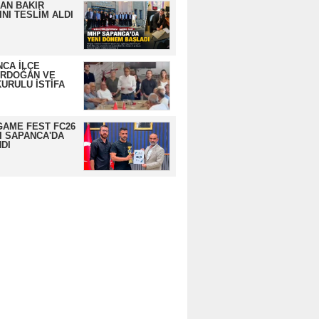
AN BAKIR
NI TESLİM ALDI
CA İLÇE
ERDOĞAN VE
URULU İSTİFA
GAME FEST FC26
I SAPANCA'DA
DI