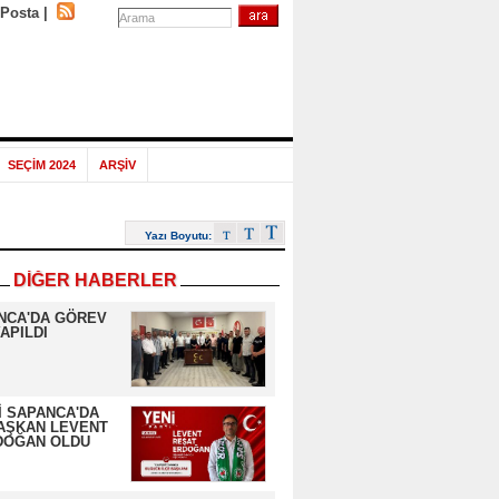
-Posta
|
SEÇİM 2024
ARŞİV
Yazı Boyutu:
DİĞER HABERLER
NCA'DA GÖREV
APILDI
İ SAPANCA'DA
AŞKAN LEVENT
DOĞAN OLDU