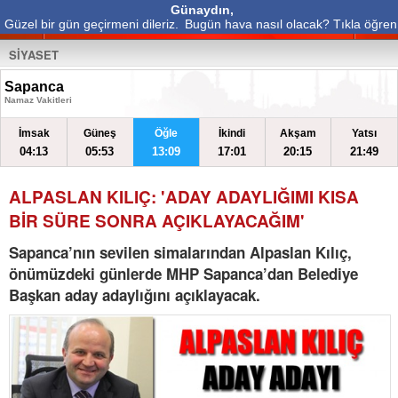
Günaydın,
Güzel bir gün geçirmeni dileriz.
Bugün hava nasıl olacak? Tıkla öğren
SİYASET
Sapanca
Namaz Vakitleri
İmsak
Güneş
Öğle
İkindi
Akşam
Yatsı
04:13
05:53
13:09
17:01
20:15
21:49
ALPASLAN KILIÇ: 'ADAY ADAYLIĞIMI KISA
BİR SÜRE SONRA AÇIKLAYACAĞIM'
Sapanca’nın sevilen simalarından Alpaslan Kılıç,
önümüzdeki günlerde MHP Sapanca’dan Belediye
Başkan aday adaylığını açıklayacak.