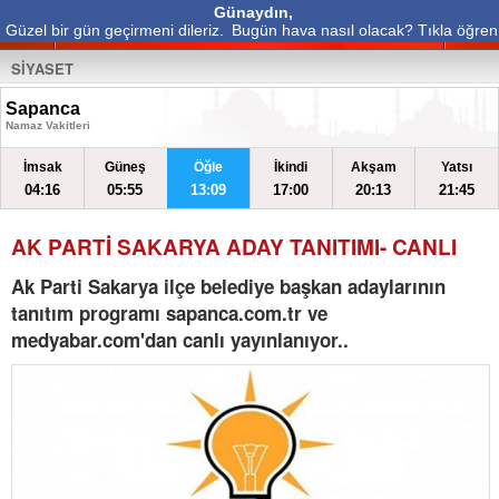
Günaydın,
Güzel bir gün geçirmeni dileriz.
Bugün hava nasıl olacak? Tıkla öğren
SİYASET
Sapanca
Namaz Vakitleri
İmsak
Güneş
Öğle
İkindi
Akşam
Yatsı
04:16
05:55
13:09
17:00
20:13
21:45
AK PARTİ SAKARYA ADAY TANITIMI- CANLI
Ak Parti Sakarya ilçe belediye başkan adaylarının
tanıtım programı sapanca.com.tr ve
medyabar.com'dan canlı yayınlanıyor..