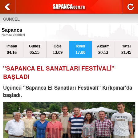
GÜNCEL
Sapanca
Namaz Vakitleri
İmsak
Güneş
Öğle
İkindi
Akşam
Yatsı
04:16
05:55
13:09
17:00
20:13
21:45
''SAPANCA EL SANATLARI FESTİVALİ''
BAŞLADI
Üçüncü "Sapanca El Sanatları Festivali" Kırkpınar'da
başladı.