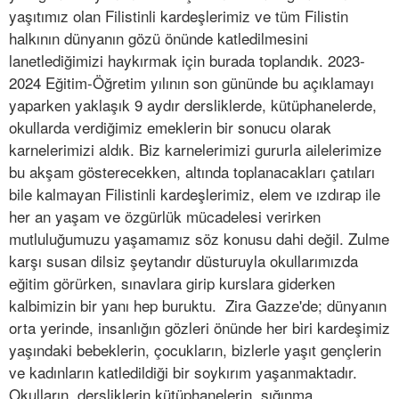
yaşıtımız olan Filistinli kardeşlerimiz ve tüm Filistin
halkının dünyanın gözü önünde katledilmesini
lanetlediğimizi haykırmak için burada toplandık. 2023-
2024 Eğitim-Öğretim yılının son gününde bu açıklamayı
yaparken yaklaşık 9 aydır dersliklerde, kütüphanelerde,
okullarda verdiğimiz emeklerin bir sonucu olarak
karnelerimizi aldık. Biz karnelerimizi gururla ailelerimize
bu akşam gösterecekken, altında toplanacakları çatıları
bile kalmayan Filistinli kardeşlerimiz, elem ve ızdırap ile
her an yaşam ve özgürlük mücadelesi verirken
mutluluğumuzu yaşamamız söz konusu dahi değil. Zulme
karşı susan dilsiz şeytandır düsturuyla okullarımızda
eğitim görürken, sınavlara girip kurslara giderken
kalbimizin bir yanı hep buruktu. Zira Gazze'de; dünyanın
orta yerinde, insanlığın gözleri önünde her biri kardeşimiz
yaşındaki bebeklerin, çocukların, bizlerle yaşıt gençlerin
ve kadınların katledildiği bir soykırım yaşanmaktadır.
Okulların, dersliklerin kütüphanelerin, sığınma