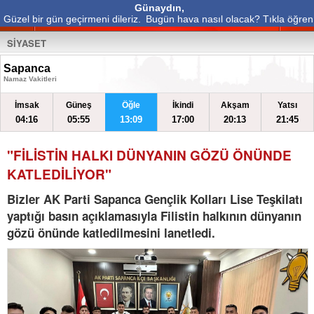
Günaydın,
Güzel bir gün geçirmeni dileriz.
Bugün hava nasıl olacak? Tıkla öğren
SİYASET
Sapanca
Namaz Vakitleri
İmsak
Güneş
Öğle
İkindi
Akşam
Yatsı
04:16
05:55
13:09
17:00
20:13
21:45
"FİLİSTİN HALKI DÜNYANIN GÖZÜ ÖNÜNDE
KATLEDİLİYOR"
Bizler AK Parti Sapanca Gençlik Kolları Lise Teşkilatı
yaptığı basın açıklamasıyla Filistin halkının dünyanın
gözü önünde katledilmesini lanetledi.