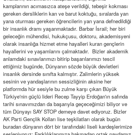
kamplarının acımasızca ateşe verildiği, tebeşir kokması
gereken dersliklerin kan ve barut koktuğu, sıralarda yan
yana oturması gereken öğrencilerin yan yana defnedildiği
bir insanlık dramı yaşanmaktadır. Barbar İsrail; her biri
geleceğin mühendisi, hukukçusu, doktoru, akademisyeni
olarak insanlığa hizmet etme hayalleri kuran gençlerin
hayallerini ve yaşamlarını çalmaktadır. Bizler akademik
anlamdaki sınavlarımızı bitirip başarılarımızı tescil
ettiğimiz bugünde, Dünyanın sözde büyük devletleri
insanlık dersinde sınıfta kalmıştır. Zalimlerin yüksek
sesinin ve yandaşlarının sessizliğinin aksine her
platformda hür sesiyle bu zulme karşı çıkan Büyük
Türkiye'nin güçlü lideri Recep Tayyip Erdoğan'ın safında
tarihi sınavımızdan da başarıyla geçeceğimizi biliyor ve
tüm Dünyayı SAY STOP demeye davet ediyoruz. Bizler
AK Parti Gençlik Kolları lise teşkilatları olarak bugün
buradan dünyanın dört bir tarafındaki liseli kardeşlerimize
sesleniyoruz; Farklılıklarımıza bakmadan ortak paydamız