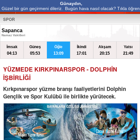
Günaydın,
Güzel bir gün geçirmeni dileriz.
Bugün hava nasıl olacak? Tıkla öğren
SPOR
Sapanca
Namaz Vakitleri
İmsak
Güneş
Öğle
İkindi
Akşam
Yatsı
04:13
05:53
13:09
17:01
20:15
21:49
YÜZMEDE KIRKPINARSPOR - DOLPHİN
İŞBİRLİĞİ
Kırkpınarspor yüzme branşı faaliyetlerini Dolphin
Gençlik ve Spor Kulübü ile birlikte yürütecek.