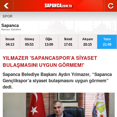
SPOR
Sapanca
Namaz Vakitleri
İmsak
Güneş
Öğle
İkindi
Akşam
Yatsı
04:13
05:53
13:09
17:01
20:15
21:49
YILMAZER 'SAPANCASPOR’A SİYASET
BULAŞMASINI UYGUN GÖRMEM!'
Sapanca Belediye Başkanı Aydın Yılmazer, “Sapanca
Gençlikspor’a siyaset bulaşmasını uygun görmem”
dedi.