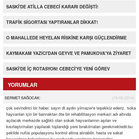
SASKİ'DE ATİLLA CEBECİ KARARI DEĞİŞTİ!
TRAFİK SİGORTASI YAPTIRANLAR DİKKAT!
O MAHALLEDE HEYELAN RİSKİNE KARŞI GÜÇLENDİRME
KAYMAKAM YAZICI'DAN GEYVE VE PAMUKOVA'YA ZİYARET
SASKİ'DE İÇ ROTASYON! CEBECİ'YE YENİ GÖREV
YORUMLAR
SERMET SAĞOCAK:
(19-06-2014)
çok sevindirici bir haber. sayın dt.aydın yılmazer'e teşekkür ederiz. 'sokak
hayvanları için bir barınaktan öte bir rehabilitasyon merkezi adı altında
açılacak merkezde sağlıklı olan sokak hayvanlarının aşıları ve
kısırlaştırmaları yapılarak toplandığı yere bırakılmaları gerekmektedir.bu
şekilde nufüs populasyonu kontrol altına alınabilir. hasta ve sakat
hayvanların bakımlarının bu merkezde yapılması barınmaları