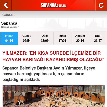
GÜNCEL
Sapanca
Namaz Vakitleri
İmsak
Güneş
Öğle
İkindi
Akşam
Yatsı
04:14
05:54
13:09
17:01
20:14
21:47
YILMAZER: 'EN KISA SÜREDE İLÇEMİZE BİR
HAYVAN BARINAĞI KAZANDIRMIŞ OLACAĞIZ'
Sapanca Belediye Başkanı Aydın Yılmazer, ilçeye
hayvan barınağı yapılması için çalışmaların
başladığını açıkladı.