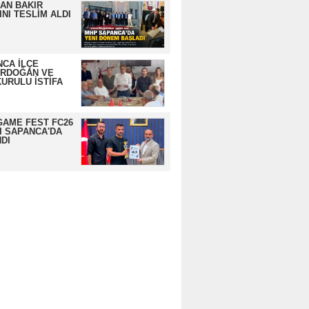
AN BAKIR
NI TESLİM ALDI
CA İLÇE
ERDOĞAN VE
URULU İSTİFA
GAME FEST FC26
I SAPANCA'DA
DI