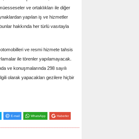
müesseseler ve ortaklıkları ile diğer
ynaklardan yapılan iş ve hizmetler
bunlar hakkında her türlü vasıtayla
 otomobilleri ve resmi hizmete tahsis
rlamalar ile törenler yapılamayacak.
ında ve konuşmalarında 298 sayılı
ili olarak yapacakları gezilere hiçbir
E-mail
WhatsApp
Haberler