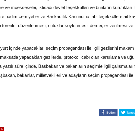
aire ve müesseseler, iktisadi devlet teşekkülleri ve bunların kurdukları 
ere hadim cemiyetler ve Bankacılık Kanunu'na tabi teşekküllere ait ka
l) törenler düzenlenmesi, nutuklar söylenmesi, demeçler verilmesi ve 
 yurt içinde yapacakları seçim propagandası ile ilgili gezilerini makam
maksatla yapacakları gezilerde, protokol icabı olan karşılama ve uğu
yazılı süre içinde, Başbakan ve bakanların seçimle ilgili çalışmalar
bakan, bakanlar, milletvekilleri ve adayların seçim propagandası ile ilg
Beğen
Tweet