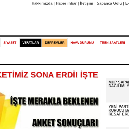
Hakkımızda
|
Haber ihbar
|
İletişim
|
Sapanca Gölü
|
E
SİYASET
VEFATLAR
DEPREMLER
HAVA DURUMU
TREN SAATLERİ
ETİMİZ SONA ERDİ! İŞTE
MHP SAPA
DAĞILIMI Y
YENİ PART
KURUCU B
REŞAT ER