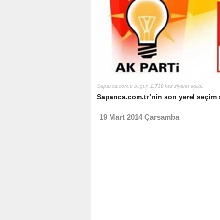
Sapanca.com.tr bugün
1.738
kez ziyaret edildi.
Sapanca.com.tr’nin son yerel seçim a
19 Mart 2014 Çarsamba