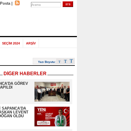
-Posta
|
SEÇİM 2024
ARŞİV
Yazı Boyutu:
DİĞER HABERLER
NCA'DA GÖREV
APILDI
İ SAPANCA'DA
AŞKAN LEVENT
DOĞAN OLDU