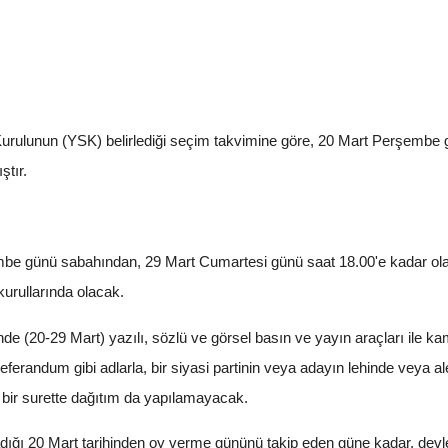
rulunun (YSK) belirlediği seçim takvimine göre, 20 Mart Perşembe 
ştır.
be günü sabahından, 29 Mart Cumartesi günü saat 18.00'e kadar ola
kurullarında olacak.
 (20-29 Mart) yazılı, sözlü ve görsel basın ve yayın araçları ile kam
ni referandum gibi adlarla, bir siyasi partinin veya adayın lehinde vey
 bir surette dağıtım da yapılamayacak.
ığı 20 Mart tarihinden oy verme gününü takip eden güne kadar, devlet, 