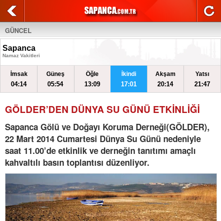
GÜNCEL
Sapanca
Namaz Vakitleri
İmsak
Güneş
Öğle
İkindi
Akşam
Yatsı
04:14
05:54
13:09
17:01
20:14
21:47
GÖLDER’DEN DÜNYA SU GÜNÜ ETKİNLİĞİ
Sapanca Gölü ve Doğayı Koruma Derneği(GÖLDER),
22 Mart 2014 Cumartesi Dünya Su Günü nedeniyle
saat 11.00’de etkinlik ve derneğin tanıtımı amaçlı
kahvaltılı basın toplantısı düzenliyor.