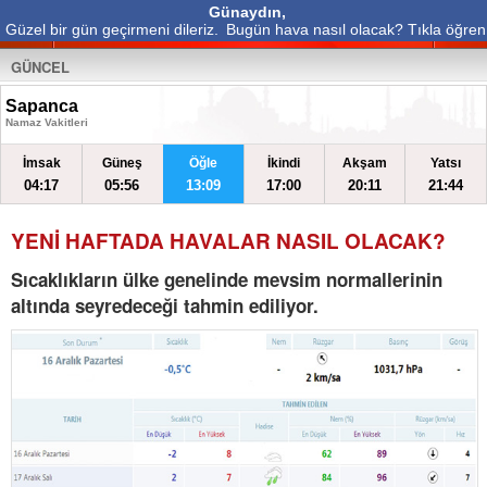
Günaydın,
Güzel bir gün geçirmeni dileriz.
Bugün hava nasıl olacak? Tıkla öğren
GÜNCEL
Sapanca
Namaz Vakitleri
İmsak
Güneş
Öğle
İkindi
Akşam
Yatsı
04:17
05:56
13:09
17:00
20:11
21:44
YENİ HAFTADA HAVALAR NASIL OLACAK?
Sıcaklıkların ülke genelinde mevsim normallerinin
altında seyredeceği tahmin ediliyor.