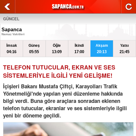
GÜNCEL
Sapanca
Namaz Vakitleri
İmsak
Güneş
Öğle
İkindi
Akşam
Yatsı
04:16
05:55
13:09
17:00
20:13
21:45
TELEFON TUTUCULAR, EKRAN VE SES
SİSTEMLERİYLE İLGİLİ YENİ GELİŞME!
İçişleri Bakanı Mustafa Çiftçi, Karayolları Trafik
Yönetmeliği'nde yapılan yeni düzenleme hakkında
bilgi verdi. Buna göre araçlara sonradan eklenen
telefon tutucular, ekranlar ve ses sistemleriyle ilgili
yeni bir döneme geçildi.