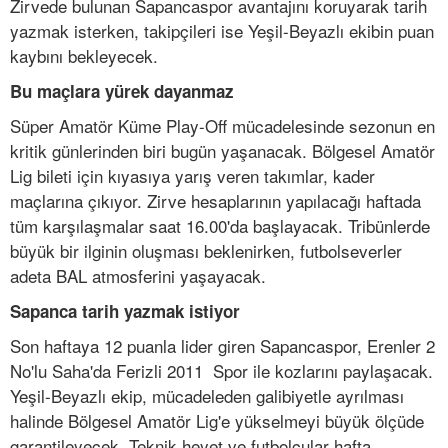
Zirvede bulunan Sapancaspor avantajını koruyarak tarih
yazmak isterken, takipçileri ise Yeşil-Beyazlı ekibin puan
kaybını bekleyecek.
Bu maçlara yürek dayanmaz
Süper Amatör Küme Play-Off mücadelesinde sezonun en
kritik günlerinden biri bugün yaşanacak. Bölgesel Amatör
Lig bileti için kıyasıya yarış veren takımlar, kader
maçlarına çıkıyor. Zirve hesaplarının yapılacağı haftada
tüm karşılaşmalar saat 16.00'da başlayacak. Tribünlerde
büyük bir ilginin oluşması beklenirken, futbolseverler
adeta BAL atmosferini yaşayacak.
Sapanca tarih yazmak istiyor
Son haftaya 12 puanla lider giren Sapancaspor, Erenler 2
No'lu Saha'da Ferizli 2011 Spor ile kozlarını paylaşacak.
Yeşil-Beyazlı ekip, mücadeleden galibiyetle ayrılması
halinde Bölgesel Amatör Lig'e yükselmeyi büyük ölçüde
garantileyecek. Teknik heyet ve futbolcular hafta