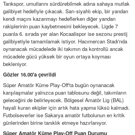
Tankspor, umutlarını sürdürebilmek adına sahaya mutlak
galibiyet hedefiyle çıkacak. Sarı-siyahlı ekip, bir yandan
kendi maçını kazanmayı hedeflerken diğer yandan
rakiplerinin puan kaybetmesini bekleyecek. Ligde 7
puanla 6. sırada yer alan Kocaalispor ise sezonu prestij
galibiyetiyle tamamlamak istiyor. Hacımercan Stadı'nda
oynanacak mücadelede iki takımın da kontrollü ancak
mücadele gücü yüksek bir oyun ortaya koyması
bekleniyor.
Gözler 16.00'a çevrildi
Süper Amatör Küme Play-Off'ta bugün oynanacak
karşılaşmalar yalnızca puan tablosunu değil, takımların
geleceğini de belirleyecek. Bölgesel Amatör Lig (BAL)
hayali kuran ekipler için artık hata yapma lüksü kalmadı.
Futbolseverler ise Sakarya amatör futbolunun en kritik
günlerinden birine tanıklık etmeye hazırlanıyor.
Süper Amatör Küme Play-Off Puan Durumu