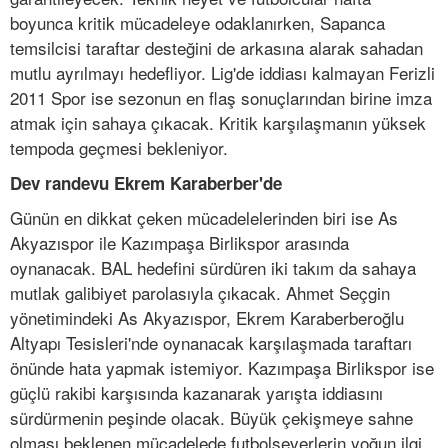
boyunca kritik mücadeleye odaklanırken, Sapanca
temsilcisi taraftar desteğini de arkasına alarak sahadan
mutlu ayrılmayı hedefliyor. Lig'de iddiası kalmayan Ferizli
2011 Spor ise sezonun en flaş sonuçlarından birine imza
atmak için sahaya çıkacak. Kritik karşılaşmanın yüksek
tempoda geçmesi bekleniyor.
Dev randevu Ekrem Karaberber'de
Günün en dikkat çeken mücadelelerinden biri ise As
Akyazıspor ile Kazımpaşa Birlikspor arasında
oynanacak. BAL hedefini sürdüren iki takım da sahaya
mutlak galibiyet parolasıyla çıkacak. Ahmet Seçgin
yönetimindeki As Akyazıspor, Ekrem Karaberberoğlu
Altyapı Tesisleri'nde oynanacak karşılaşmada taraftarı
önünde hata yapmak istemiyor. Kazımpaşa Birlikspor ise
güçlü rakibi karşısında kazanarak yarışta iddiasını
sürdürmenin peşinde olacak. Büyük çekişmeye sahne
olması beklenen mücadelede futbolseverlerin yoğun ilgi