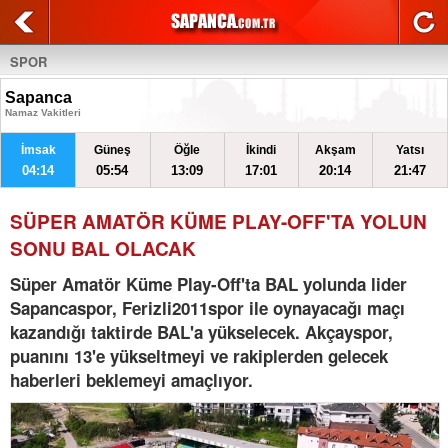
SPOR
Sapanca
Namaz Vakitleri
İmsak
Güneş
Öğle
İkindi
Akşam
Yatsı
04:14
05:54
13:09
17:01
20:14
21:47
SÜPER AMATÖR KÜME PLAY-OFF'TA YOLUN
SONU BAL OLACAK
Süper Amatör Küme Play-Off'ta BAL yolunda lider
Sapancaspor, Ferizli2011spor ile oynayacağı maçı
kazandığı taktirde BAL'a yükselecek. Akçayspor,
puanını 13'e yükseltmeyi ve rakiplerden gelecek
haberleri beklemeyi amaçlıyor.