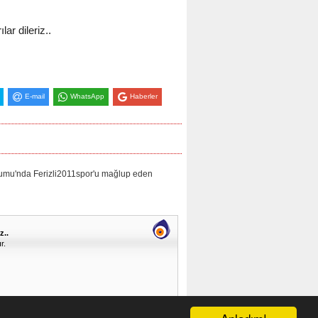
ar dileriz..
E-mail
WhatsApp
Haberler
umu'nda Ferizli2011spor'u mağlup eden
z..
r.