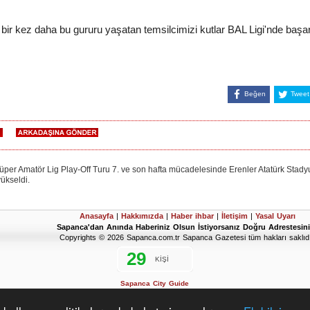
bir kez daha bu gururu yaşatan temsilcimizi kutlar BAL Ligi'nde başarıl
Beğen
Tweet
matör Lig Play-Off Turu 7. ve son hafta mücadelesinde Erenler Atatürk Stady
ükseldi.
Anasayfa
|
Hakkımızda
|
Haber ihbar
|
İletişim
|
Yasal Uyarı
Sapanca'dan Anında Haberiniz Olsun İstiyorsanız Doğru Adrestesini
Copyrights © 2026 Sapanca.com.tr Sapanca Gazetesi tüm hakları saklıdı
Sapanca City Guide
2019 Sapanca Seçim Sonuçları
D'Hondt Meclis Üye Dağılımı Hesaplama Aracı