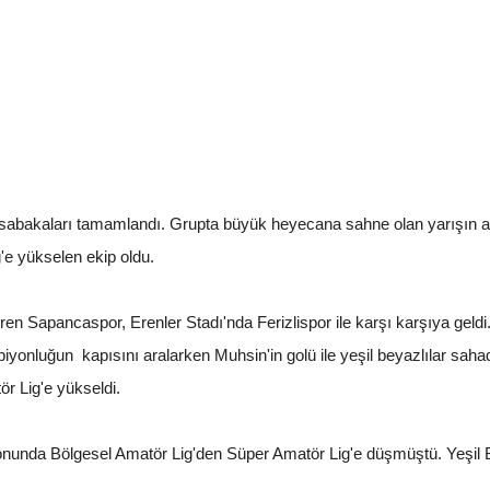
sabakaları tamamlandı. Grupta büyük heyecana sahne olan yarışın 
'e yükselen ekip oldu.
giren Sapancaspor, Erenler Stadı'nda Ferizlispor ile karşı karşıya geld
mpiyonluğun kapısını aralarken Muhsin'in golü ile yeşil beyazlılar sah
 Lig'e yükseldi.
unda Bölgesel Amatör Lig'den Süper Amatör Lig'e düşmüştü. Yeşil Be