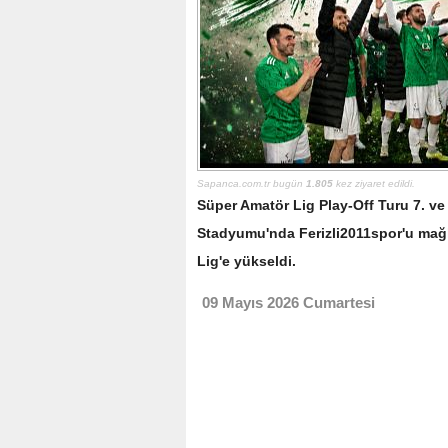
Sapanca.com.tr bugün
1.805
kez ziyaret edildi.
Süper Amatör Lig Play-Off Turu 7. ve
Stadyumu'nda Ferizli2011spor'u mağ
Lig'e yükseldi.
09 Mayıs 2026 Cumartesi