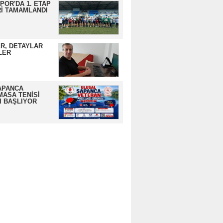
OR'DA 1. ETAP
İ TAMAMLANDI
R, DETAYLAR
LER
APANCA
MASA TENİSİ
I BAŞLIYOR