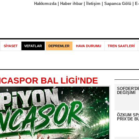
Hakkımızda
|
Haber ihbar
|
İletişim
|
Sapanca Gölü
|
E
SİYASET
VEFATLAR
DEPREMLER
HAVA DURUMU
TREN SAATLERİ
CASPOR BAL LİGİ'NDE
SOFDER'D
DEĞİŞİMİ
ÖZKUM SP
PRİX'DE B