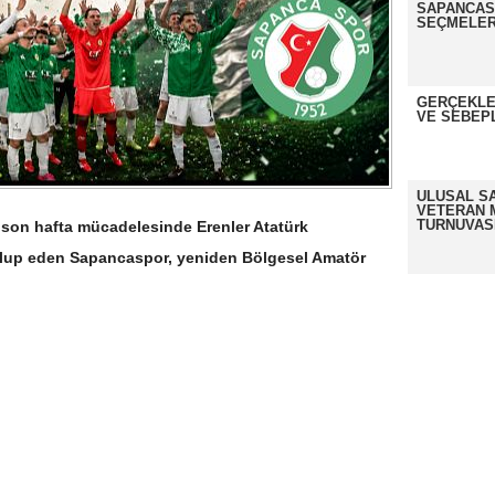
SAPANCASP
SEÇMELER
GERÇEKLE
VE SEBEP
ULUSAL S
VETERAN 
TURNUVAS
 son hafta mücadelesinde Erenler Atatürk
lup eden Sapancaspor, yeniden Bölgesel Amatör