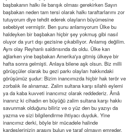
başbakanın halkı ile barışık olması gerekirken Sayın
başbakan neden tam tersi olarak halkı taraftarlarımı zor
tutuyorum diye tehdit ederek olayların büyümesine
sebebiyet vermiştir. Ben şunu anlamıyorum Ülke bu
haldeyken bir başbakan hiçbir şey yokmuş gibi nasıl
oluyor da yurt dışı gezisine çıkabiliyor. Anlamış değilim.
Aynı olay Reyhanlı saldırısında da oldu. Ülke kan
ağlarken yine başbakan Amerika'ya gitmiş ülkeye bir
hafta sonra gelmişti. Anlaya bilene aşk olsun. Biz milli
görüşçüler olarak bu gezi parkı olayları hakkındaki
görüşümüz şudur: Bizim inancımızda hiçbir hak terör ve
zorbalık ile alınamaz. Zalim sultana karşı silahlı eylemi
ya da kaba kuvveti inancımız olarak reddederiz. Âmâ
inanırız ki cihadın en büyüğü zalim sultana karşı hakkı
savunmak olduğunu biliriz ve o yüz den bu yazıyı da
yazma ve sizi bilgilendirme ihtiyacı duyduk. Yine
inancımız derki, böyle bir mücadele halinde
kardeşlerinizin arasını bulun ve taraf olmayın emreder.