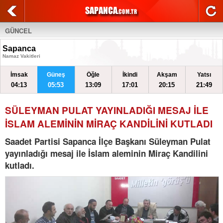
GÜNCEL
Sapanca
Namaz Vakitleri
İmsak
Güneş
Öğle
İkindi
Akşam
Yatsı
04:13
05:53
13:09
17:01
20:15
21:49
SÜLEYMAN PULAT YAYINLADIĞI MESAJ İLE
İSLAM ALEMİNİN MİRAÇ KANDİLİNİ KUTLADI
Saadet Partisi Sapanca İlçe Başkanı Süleyman Pulat
yayınladığı mesaj ile İslam aleminin Miraç Kandilini
kutladı.