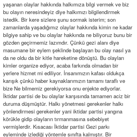
yaşanan olaylar hakkında halkımıza bilgi vermek ve biz
bu olayın neresindeyiz diye halkımızı bilgilendirmek
istedik. Bir kere sizlere şunu sormak isterim; son
zamanlarda yaşadığımız olaylar hakkında kimin ne kadar
bilgiye sahip ve bu olaylar hakkında ne biliyoruz bunu bir
gözden geçirmemiz lazımdır. Çünkü gezi alanı diye
masumane bir eylem şeklinde başlayan bu olay nasıl ya
da ne oldu da bir kitle hareketine dönüştü. Bu olayları
kimler organize ediyor, acaba farkında olmadan bir
yerlere hizmet mi ediliyor. İnsanımızın kafası oldukça
karışık çünkü haber kaynaklarımızın tamamı taraflı ve
bize Ne bilmemiz gerekiyorsa onu enjekte ediyorlar.
İktidar partisi de bu olaylar karşısında tamamen aciz bir
duruma düşmüştür. Halkı yönetmesi gerekenler halkı
yönlendirmesi gerekenler yani iktidar partisi yangına
körükle gidip olayların tırmanmasına sebebiyet
vermişlerdir. Kısacası İktidar partisi Gezi parkı
eyleminde izlediği yöntemle sınıfta kalmıştır. Bir