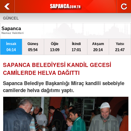
GÜNCEL
Sapanca
Namaz Vakitleri
İmsak
Güneş
Öğle
İkindi
Akşam
Yatsı
04:14
05:54
13:09
17:01
20:14
21:47
SAPANCA BELEDİYESİ KANDİL GECESİ
CAMİLERDE HELVA DAĞITTI
Sapanca Belediye Başkanlığı Miraç kandili sebebiyle
camilerde helva dağıtımı yaptı.