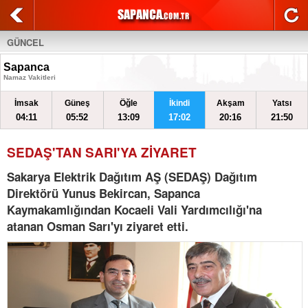
GÜNCEL
Sapanca
Namaz Vakitleri
İmsak
Güneş
Öğle
İkindi
Akşam
Yatsı
04:11
05:52
13:09
17:02
20:16
21:50
SEDAŞ'TAN SARI'YA ZİYARET
Sakarya Elektrik Dağıtım AŞ (SEDAŞ) Dağıtım
Direktörü Yunus Bekircan, Sapanca
Kaymakamlığından Kocaeli Vali Yardımcılığı'na
atanan Osman Sarı'yı ziyaret etti.