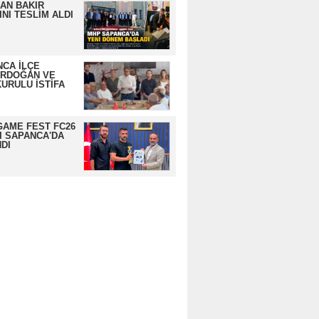
AN BAKIR
NI TESLİM ALDI
CA İLÇE
ERDOĞAN VE
URULU İSTİFA
GAME FEST FC26
I SAPANCA'DA
DI