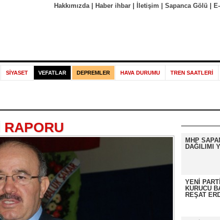
Hakkımızda
|
Haber ihbar
|
İletişim
|
Sapanca Gölü
|
E
SİYASET
VEFATLAR
DEPREMLER
HAVA DURUMU
TREN SAATLERİ
İ RAPORU
MHP SAPA
DAĞILIMI Y
YENİ PART
KURUCU B
REŞAT ER