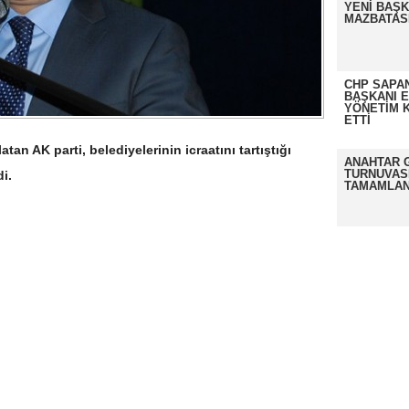
YENİ BAŞK
MAZBATASI
CHP SAPAN
BAŞKANI 
YÖNETİM K
ETTİ
atan AK parti, belediyelerinin icraatını tartıştığı
ANAHTAR 
TURNUVAS
i.
TAMAMLAN