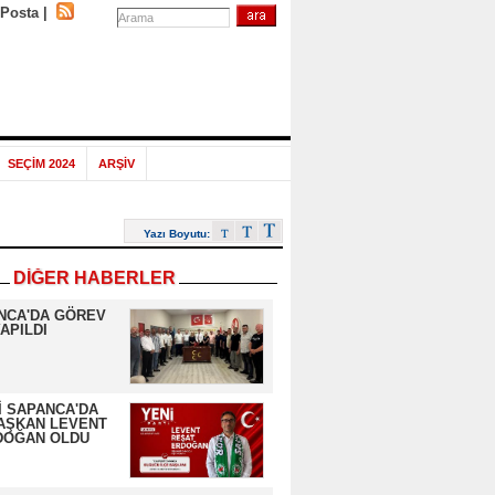
-Posta
|
SEÇİM 2024
ARŞİV
Yazı Boyutu:
DİĞER HABERLER
NCA'DA GÖREV
APILDI
İ SAPANCA'DA
AŞKAN LEVENT
DOĞAN OLDU