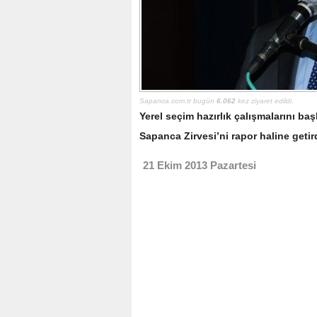
Sapanca.com.tr bugün
6.062
kez ziyaret edildi.
Yerel seçim hazırlık çalışmalarını başl
Sapanca Zirvesi’ni rapor haline getird
21 Ekim 2013 Pazartesi