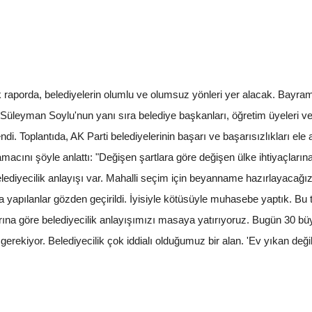
aporda, belediyelerin olumlu ve olumsuz yönleri yer alacak. Bayram
 Süleyman Soylu'nun yanı sıra belediye başkanları, öğretim üyeleri
endi. Toplantıda, AK Parti belediyelerinin başarı ve başarısızlıkları el
amacını şöyle anlattı: "Değişen şartlara göre değişen ülke ihtiyaçlar
elediyecilik anlayışı var. Mahalli seçim için beyanname hazırlayacağız.
 yapılanlar gözden geçirildi. İyisiyle kötüsüyle muhasebe yaptık. Bu t
larına göre belediyecilik anlayışımızı masaya yatırıyoruz. Bugün 30 
ekiyor. Belediyecilik çok iddialı olduğumuz bir alan. 'Ev yıkan değil