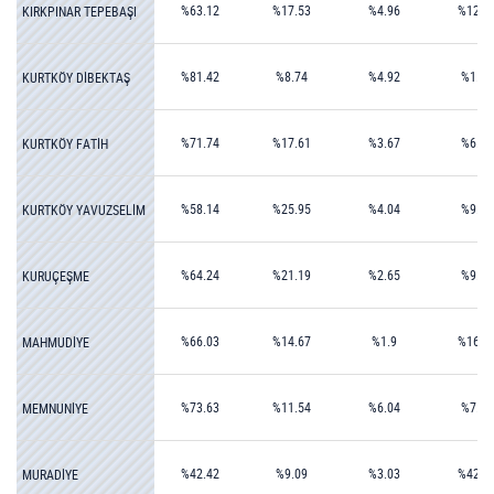
%63.12
%17.53
%4.96
%12.4
KIRKPINAR TEPEBAŞI
%81.42
%8.74
%4.92
%1.64
KURTKÖY DİBEKTAŞ
%71.74
%17.61
%3.67
%6.06
KURTKÖY FATİH
%58.14
%25.95
%4.04
%9.79
KURTKÖY YAVUZSELİM
%64.24
%21.19
%2.65
%9.27
KURUÇEŞME
%66.03
%14.67
%1.9
%16.0
MAHMUDİYE
%73.63
%11.54
%6.04
%7.14
MEMNUNİYE
%42.42
%9.09
%3.03
%42.4
MURADİYE