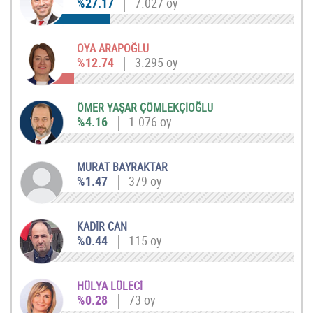
%27.17
7.027 oy
OYA ARAPOĞLU
%12.74
3.295 oy
ÖMER YAŞAR ÇÖMLEKÇİOĞLU
%4.16
1.076 oy
MURAT BAYRAKTAR
%1.47
379 oy
KADİR CAN
%0.44
115 oy
HÜLYA LÜLECİ
%0.28
73 oy