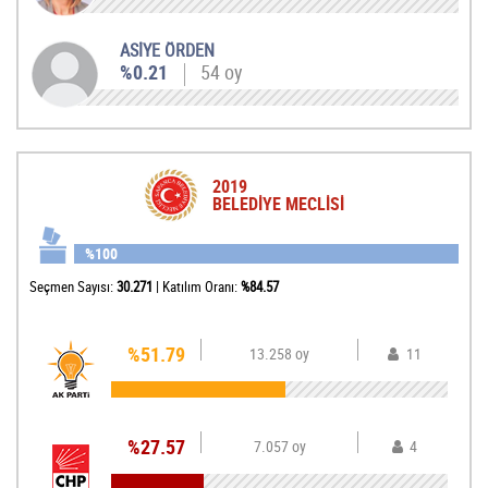
ASİYE ÖRDEN
%0.21
54 oy
2019
BELEDİYE MECLİSİ
%100
Seçmen Sayısı:
30.271
|
Katılım Oranı:
%84.57
%51.79
13.258 oy
11
%27.57
7.057 oy
4