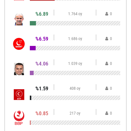
%6.89
1.764 oy
0
%6.59
1.686 oy
0
%4.06
1.039 oy
0
%1.59
408 oy
0
%0.85
217 oy
0