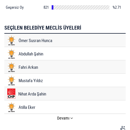
Geçersiz Oy
821
%2.71
SEÇİLEN BELEDİYE MECLİS ÜYELERİ
Ömer Susran Hunca
Abdullah Şahin
Fahri Arkan
Mustafa Yıldız
Nihat Arda Şahin
Atilla Eker
Devamı
Büşra Duygu Alptekin