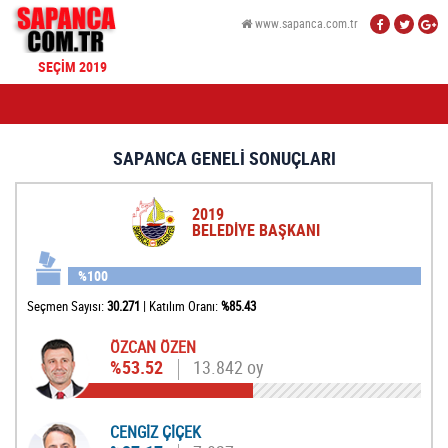
www.sapanca.com.tr
SEÇİM 2019
SAPANCA GENELİ SONUÇLARI
2019
BELEDİYE BAŞKANI
%100
Seçmen Sayısı:
30.271
|
Katılım Oranı:
%85.43
ÖZCAN ÖZEN
%53.52
13.842 oy
CENGİZ ÇİÇEK