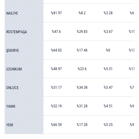
%81.97
%8.2
%3.28
%6.56
NAİLİYE
%47.6
%29.83
%3.67
%15.9
RÜSTEMPAŞA
%64.02
%17.46
%0
%13.7
ŞÜKRİYE
%48.97
%23.6
%5.31
%17.9
UZUNKUM
%51.17
%34.38
%5.47
%7.03
ÜNLÜCE
%52.19
%31.28
%4.51
%9.97
YANIK
%66.59
%17.28
%5.25
%9.34
YENİ