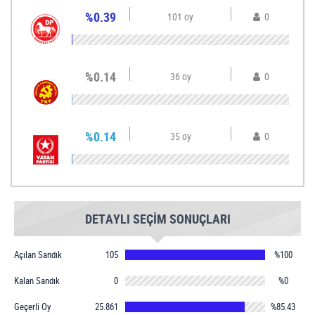
%0.39
101 oy
0
%0.14
36 oy
0
%0.14
35 oy
0
DETAYLI SEÇİM SONUÇLARI
Açılan Sandık
105
%100
Kalan Sandık
0
%0
Geçerli Oy
25.861
%85.43